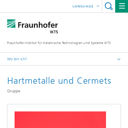
LANGUAGE
ENGLISH
中文
Fraunhofer-Institut für Keramische Technologien und Systeme IKTS
ČESKÝ
한국어
Wo bin ich?
Deutsch
Hartmetalle und Cermets
Abteilungen
Werkstoff- und Prozesscharakterisierung
Gruppe
Sintern und Charakterisierung