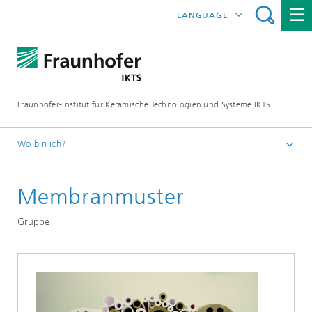
LANGUAGE
ENGLISH
中文
Fraunhofer-Institut für Keramische Technologien und Systeme IKTS
ČESKÝ
한국어
Wo bin ich?
Deutsch
Membranmuster
Abteilungen
Umwelt- und Verfahrenstechnik
Gruppe
Nanoporöse Membranen