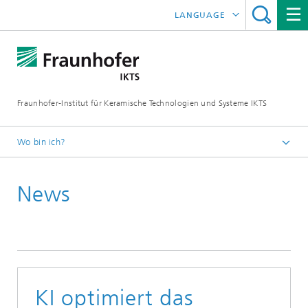
LANGUAGE
ENGLISH
中文
Fraunhofer-Institut für Keramische Technologien und Systeme IKTS
ČESKÝ
한국어
Wo bin ich?
Deutsch
News
Presse
Pressemitteilungen | News
Archiv
KI optimiert das