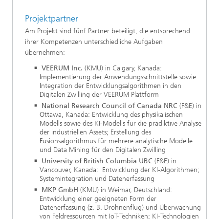
Projektpartner
Am Projekt sind fünf Partner beteiligt, die entsprechend
ihrer Kompetenzen unterschiedliche Aufgaben
übernehmen:
VEERUM Inc.
(KMU) in Calgary, Kanada:
Implementierung der Anwendungsschnittstelle sowie
Integration der Entwicklungsalgorithmen in den
Digitalen Zwilling der VEERUM Plattform
National Research Council of Canada NRC
(F&E) in
Ottawa, Kanada: Entwicklung des physikalischen
Modells sowie des KI-Modells für die prädiktive Analyse
der industriellen Assets; Erstellung des
Fusionsalgorithmus für mehrere analytische Modelle
und Data Mining für den Digitalen Zwilling
University of British Columbia UBC
(F&E)
in
Vancouver, Kanada
:
Entwicklung der KI-Algorithmen;
Systemintegration und Datenerfassung
MKP GmbH
(KMU) in Weimar, Deutschland:
Entwicklung einer geeigneten Form der
Datenerfassung (z. B. Drohnenflug) und Überwachung
von Feldressourcen mit IoT-Techniken; KI-Technologien