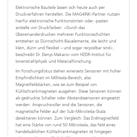
Elektronische Bauteile lassen sich heute auch per
Druckverfahren herstellen. Die MAG4INK-Partner nutzen
hierfür elektronische Funktionstinten oder -pasten
anstelle von Druckfarben. »Durch das
Übereinanderdrucken mehrerer Funktionsschichten
entstehen so Dünnschicht-Bauelemente, die leicht und
klein, dünn und flexibel – und sogar recycelbar sind«,
beschreibt Dr. Denys Makarov vom HZDR-Institut für
Ionenstrahlphysik und Materialforschung.
Im Forschungsfokus stehen einerseits Sensoren mit hoher
Empfindlichkeit im Millitesla-Bereich, also
Magnetfeldstärken, wie sie zum Beispiel von
Kühlschrankmagneten ausgehen. Diese Sensoren können
als gedruckte Schalter oder Abstandssensoren eingesetzt
werden. Anspruchsvoller sind die Sensoren, die
magnetische Felder auf der Sub-Mikrotesla-Skala
detektieren können. Zum Vergleich: Das Erdmagnetfeld
hat eine Stärke von rund 50 Mikrotesla; das Feld eines
handelsüblichen Kühlschrankmagneten ist hingegen