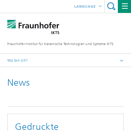
LANGUAGE
ENGLISH
中文
Fraunhofer-Institut für Keramische Technologien und Systeme IKTS
ČESKÝ
한국어
Wo bin ich?
Deutsch
News
Presse
Pressemitteilungen | News
Archiv
Gedruckte