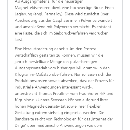
Als Ausgangmaterial für die neuartigen
Magnetfeldsensoren dient eine hochwertige Nickel-Eisen-
Legierung (engl. Permalloy). Diese wird zunächst über
Abscheidung aus der Gasphase in ein Pulver verwandelt
und anschließend mit Polymeren vermischt. Es entsteht
eine Paste, die sich im Siebdruckverfahren verdrucken
lässt.
Eine Herausforderung dabei: »Um den Prozess
wirtschaftlich gestalten zu können, müssen wir die
jährlich herstellbare Menge des pulverförmigen
Ausgangsmaterials vom bisherigen Milligramm- in den
Kilogramm-Maßstab überführen. Nur so lassen sich die
Produktionskosten soweit absenken, dass der Prozess für
industrielle Anwendungen interessant wird«,
unterstreicht Thomas Preußner vom Fraunhofer FEP und
fügt hinzu: »Unsere Sensoren können aufgrund ihrer
hohen Magnetfeldsensitivität sowie ihrer flexiblen
Gestaltung extrem vielseitig eingesetzt werden. Die
Bandbreite reicht von Technologien für das ‚Internet der
Dinge‘ über medizinische Anwendungen wie dem