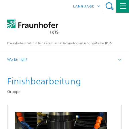
LANGUAGE
ENGLISH
中文
Fraunhofer-Institut für Keramische Technologien und Systeme IKTS
ČESKÝ
한국어
Wo bin ich?
Deutsch
Finishbearbeitung
Abteilungen
Strukturkeramik
Gruppe
Verfahren und Bauteile