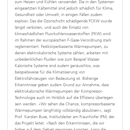
zum Heizen und Kühlen verwendet. Die in den Systemen
eingesetzten Kältemittel sind jedoch schädlich für Klima,
Gesundheit oder Umwelt, in einigen Fällen zudem
explosiv. Das die Ozonschicht schädigende FCKW wurde
längst verboten, und auch der Einsatz von
klimaschädlichen Fluorkohlenwasserstoffen (FKW) wird
im Rahmen der europäischen F-Gase-Verordnung stark
reglementiert. Festkörperbasierte Wärmepumpen, zu
denen elektrokalorische Systeme zählen, arbeiten mit
unbedenklichen Fluiden wie zum Beispiel Wasser.
Kalorische Systeme sind zudem geräuschlos, was
beispielsweise für die Klimatisierung von
Elektrofahrzeugen von Bedeutung ist. Bisherige
Erkenntnisse geben zudem Grund zur Annahme, dass
elektrokalorische Wärmepumpen der Kompressor-
Technologie auch im Hinblick auf die Effizienz überlegen
sein werden. »Wir sehen die Chance, kompressorbasierte
Wärmepumpen langfristig vollständig abzulösen«, sagt
Prof. Karsten Buse, Institutsleiter am Fraunhofer IPM, der
das Projekt leitet. »Nach den Erkenntnissen, die wir
bisher auf dem Gebiet gewinnen konnten, kann die