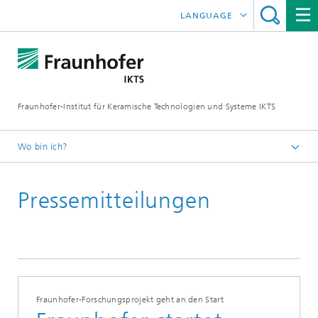
LANGUAGE
ENGLISH
中文
Fraunhofer-Institut für Keramische Technologien und Systeme IKTS
ČESKÝ
한국어
Wo bin ich?
Deutsch
Pressemitteilungen
Presse
Pressemitteilungen | News
Archiv
Fraunhofer-Forschungsprojekt geht an den Start