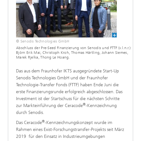
© Senodis Technologies GmbH
Abschluss der Pre-Seed Finanzierung von Senodis und FTTF (v.l.n.r.):
Björn Erik Mai, Christoph Kroh, Thomas Härtling, Johann Siemes,
Marek Rjelka, Thong Le Hoang.
Das aus dem Fraunhofer IKTS ausgegründete Start-Up
Senodis Technologies GmbH und der Fraunhofer
Technologie-Transfer Fonds (FTTF) haben Ende Juni die
erste Finanzierungsrunde erfolgreich abgeschlossen. Das
Investment ist der Startschuss für die nächsten Schritte
®
zur Markteinführung der Ceracode
-Kennzeichnung
durch Senodis.
®
Das Ceracode
-Kennzeichnungskonzept wurde im
Rahmen eines Exist-Forschungstransfer-Projekts seit März
2019 für den Einsatz in Industrieumgebungen