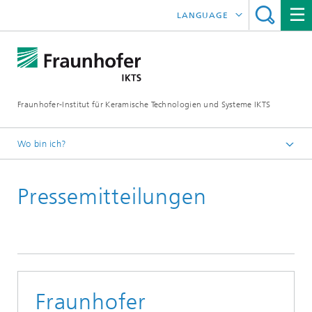
LANGUAGE
ENGLISH
中文
Fraunhofer-Institut für Keramische Technologien und Systeme IKTS
ČESKÝ
한국어
Wo bin ich?
Deutsch
Pressemitteilungen
Presse
Pressemitteilungen | News
Archiv
Fraunhofer