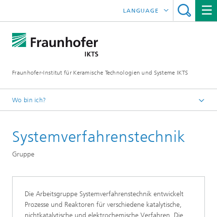
LANGUAGE
ENGLISH
中文
Fraunhofer-Institut für Keramische Technologien und Systeme IKTS
ČESKÝ
한국어
Wo bin ich?
Deutsch
Systemverfahrenstechnik
Abteilungen
Umwelt- und Verfahrenstechnik
Gruppe
Energie- und Verfahrenstechnik
Die Arbeitsgruppe Systemverfahrenstechnik entwickelt
Prozesse und Reaktoren für verschiedene katalytische,
nichtkatalytische und elektrochemische Verfahren. Die