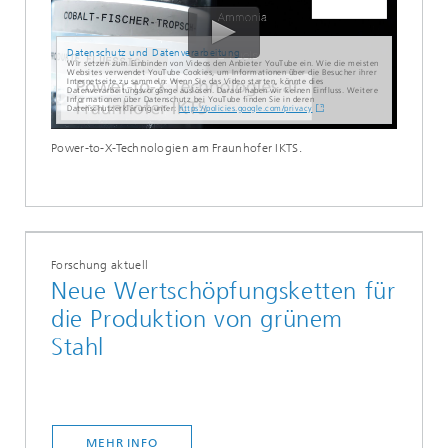
Datenschutz und Datenverarbeitung
Wir setzen zum Einbinden von Videos den Anbieter YouTube ein. Wie die meisten
Websites verwendet YouTube Cookies, um Informationen über die Besucher ihrer
Internetseite zu sammeln. Wenn Sie das Video starten, könnte dies
Datenverarbeitungsvorgänge auslösen. Darauf haben wir keinen Einfluss. Weitere
Informationen über Datenschutz bei YouTube finden Sie in deren
Datenschutzerklärung unter:
https://policies.google.com/privacy
Power-to-X-Technologien am Fraunhofer IKTS.
Forschung aktuell
Neue Wertschöpfungsketten für
die Produktion von grünem
Stahl
MEHR INFO