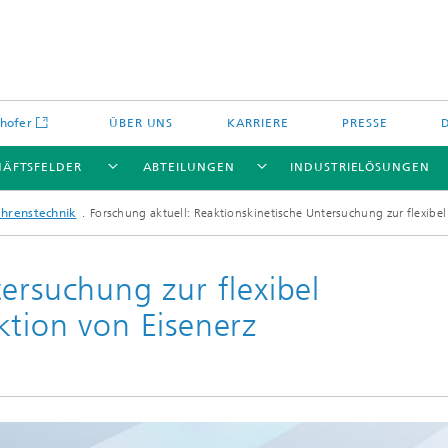
hofer
ÜBER UNS
KARRIERE
PRESSE
HÄFTSFELDER
ABTEILUNGEN
INDUSTRIELÖSUNGEN
hrenstechnik
Forschung aktuell: Reaktionskinetische Untersuchung zur flexibel
ersuchung zur flexibel
Energiespeicher und
ktion von Eisenerz
Nichtoxidkeramik
chemie
offe und Komponenten
Oxidkeramik
äre Energiespeicher
Verfahren und Bauteile