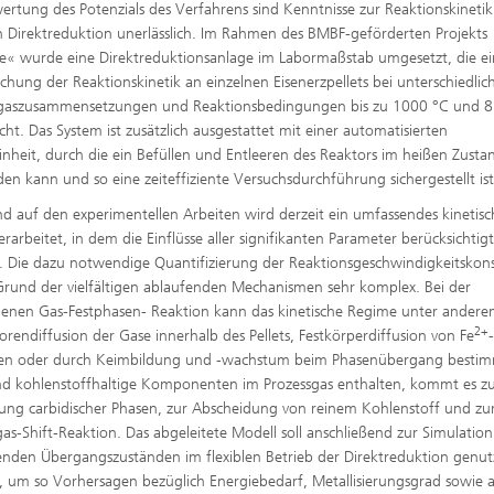
ertung des Potenzials des Verfahrens sind Kenntnisse zur Reaktionskinetik
en Direktreduktion unerlässlich. Im Rahmen des BMBF-geförderten Projekts
« wurde eine Direktreduktionsanlage im Labormaßstab umgesetzt, die e
chung der Reaktionskinetik an einzelnen Eisenerzpellets bei unterschiedlic
sgaszusammensetzungen und Reaktionsbedingungen bis zu 1000 °C und 8
cht. Das System ist zusätzlich ausgestattet mit einer automatisierten
inheit, durch die ein Befüllen und Entleeren des Reaktors im heißen Zusta
nden kann und so eine zeiteffiziente Versuchsdurchführung sichergestellt ist
nd auf den experimentellen Arbeiten wird derzeit ein umfassendes kinetisc
erarbeitet, in dem die Einflüsse aller signifikanten Parameter berücksichtig
 Die dazu notwendige Quantifizierung der Reaktionsgeschwindigkeitskon
 Grund der vielfältigen ablaufenden Mechanismen sehr komplex. Bei der
enen Gas-Festphasen- Reaktion kann das kinetische Regime unter ander
2+
orendiffusion der Gase innerhalb des Pellets, Festkörperdiffusion von Fe
nen oder durch Keimbildung und -wachstum beim Phasenübergang besti
ind kohlenstoffhaltige Komponenten im Prozessgas enthalten, kommt es zu
dung carbidischer Phasen, zur Abscheidung von reinem Kohlenstoff und zu
as-Shift-Reaktion. Das abgeleitete Modell soll anschließend zur Simulatio
enden Übergangszuständen im flexiblen Betrieb der Direktreduktion genut
 um so Vorhersagen bezüglich Energiebedarf, Metallisierungsgrad sowie 