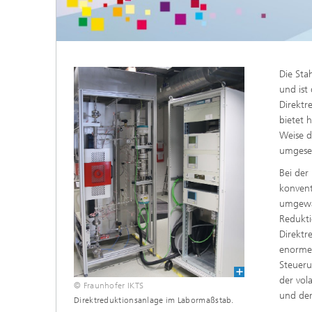
Materialdaten
Intelligente Materialien und Systeme
Sintern und Charakterisierung
Mikroelektronik-Materialien und
Security Innovation Day
Nanoanalytik
Die Sta
und ist
Prüf- und Analysesysteme
Direktr
bietet 
Zustandsüberwachung und
Weise d
Prüfdienstleistungen
umgese
Bei der
konvent
umgewan
Redukti
Direktr
enorme 
Steueru
der vol
© Fraunhofer IKTS
und der
Direktreduktionsanlage im Labormaßstab.