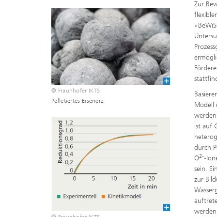
Zur Bew
flexibl
»BeWiSe
Untersu
Prozes
ermögli
Fördere
stattfi
© Fraunhofer IKTS
Basiere
Pelletiertes Eisenerz.
Modell 
werden.
ist auf
heterog
durch P
2-
O
-Io
sein. S
zur Bil
Wasserg
auftret
werden,
© Fraunhofer IKTS