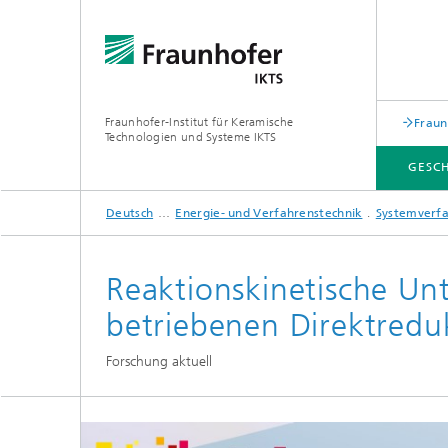
Fraunhofer-Institut für Keramische
Fraun
Technologien und Systeme IKTS
GESC
Deutsch
Energie- und Verfahrenstechnik
Systemverfa
GESCHÄFTSFELDER
ABTEILUNGEN
INDUSTRIELÖSUNGEN
MESSEN / VERANSTALTUNGEN
Reaktionskinetische Unt
Mobile 
betriebenen Direktredu
Bio- und Nanotechnologie
Elektro
Forschung aktuell
Elektronikprüfung und Optische
Werkst
Verfahren
Digitalgestützte Systeme und
Services
abonocare®-Jahreskonferenz – Wir
holen das Beste aus organischen
Hybride Mikrosysteme
Station
Reststoffen
Korrelative Mikroskopie und