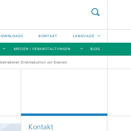
DOWNLOADS
KONTAKT
LANGUAGE
MESSEN / VERANSTALTUNGEN
BLOG
ENGLISH
 betriebenen Direktreduktion von Eisenerz
中文
[X]
[X]
[X]
[X]
ČESKÝ
한국어
Kreislauftechnologien und Wasser
Energie- und Verfahrenstechnik
Hochtemperaturseparation und
Kontakt
Katalyse