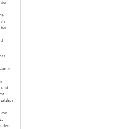
 der
ine
hen
 bar
nd
.
hes
t
stante
em
- und
mmt
sätzlich
r
n von
zt
anderer