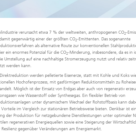
hlindustrie verursacht etwa 7 % der weltweiten, anthropogenen CO
-Emis
2
 damit gegenwärtig einer der größten CO
-Emittenten. Das sogenannte
2
eduktionsverfahren als alternative Route zur konventionellen Stahlprodukt
hier ein enormes Potenzial für die CO
-Minderung, insbesondere, da es in i
2
ie Umstellung auf eine nachhaltige Stromerzeugung nutzt und relativ zei
tzt werden kann.
 Direktreduktion werden pelletierte Eisenerze, statt mit Kohle und Koks wi
ionellen Hochofenprozess, mit gasförmigen Reduktionsmitteln zu Roheise
delt. Möglich ist der Einsatz von Erdgas aber auch von regenerativ erze
onsgasen wie Wasserstoff oder Synthesegas. Ein flexibler Betrieb von
eduktionsanlagen unter dynamischem Wechsel der Rohstoffbasis kann dab
Vorteile im Vergleich zur stationären Betriebsweise bieten. Denkbar ist ei
ng der Produktion für netzgebundene Dienstleistungen unter optimaler 
atilen regenerativen Energiequellen sowie eine Steigerung der Wirtschaftlic
 Resilienz gegenüber Veränderungen am Energiemarkt.