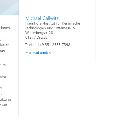
Nanoporöse Membranen
Michael Gallwitz
Technologieökonomik und
Nachhaltigkeitsanalyse
Fraunhofer-Institut für Keramische
sionen
Technologien und Systeme IKTS
Winterbergstr. 28
01277 Dresden
ion
Telefon +49 351 2553-7398
dealer
tnah
E-Mail senden
e im
n
ugten
ei
ne
Nutzung
hkeit