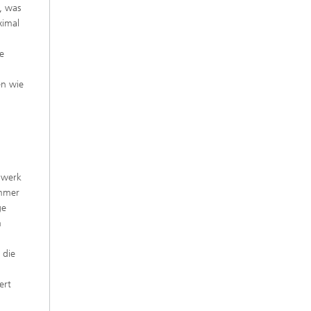
, was
ximal
se
en wie
ebwerk
ammer
ge
m
 die
ert