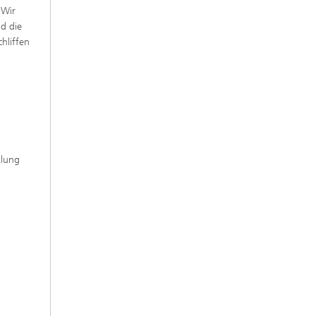
»Wir
nd die
hliffen
klung