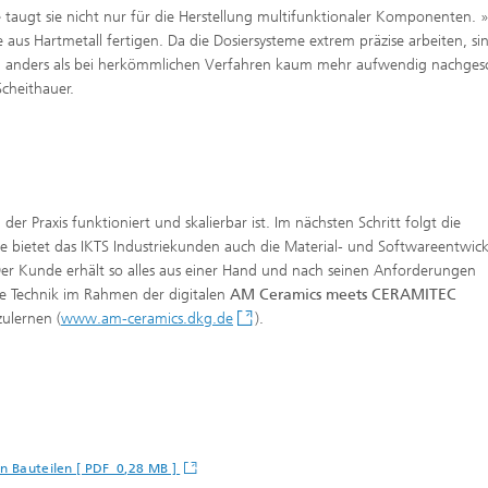
e taugt sie nicht nur für die Herstellung multifunktionaler Komponenten. 
aus Hartmetall fertigen. Da die Dosiersysteme extrem präzise arbeiten, si
 anders als bei herkömmlichen Verfahren kaum mehr aufwendig nachgesc
Scheithauer.
der Praxis funktioniert und skalierbar ist. Im nächsten Schritt folgt die
re bietet das IKTS Industriekunden auch die Material- und Softwareentwic
er Kunde erhält so alles aus einer Hand und nach seinen Anforderungen
ie Technik im Rahmen der digitalen
AM Ceramics meets CERAMITEC
ulernen (
www.am-ceramics.dkg.de
).
en Bauteilen [ PDF 0,28 MB ]