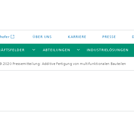
hofer
ÜBER UNS
KARRIERE
PRESSE
HÄFTSFELDER
ABTEILUNGEN
INDUSTRIELÖSUNGEN
9.2020 Pressemitteilung: Additive Fertigung von multifunktionalen Bauteilen
Energiespeicher und
Nichtoxidkeramik
chemie
offe und Komponenten
Oxidkeramik
äre Energiespeicher
Verfahren und Bauteile