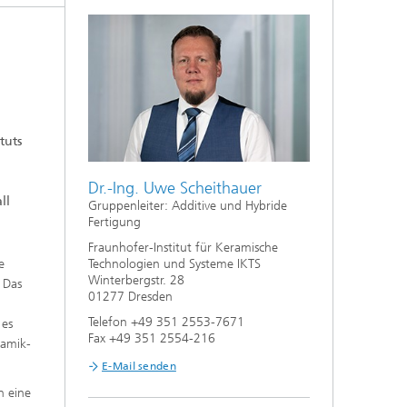
Nanoporöse Membranen
Technologieökonomik und
Nachhaltigkeitsanalyse
tuts
Dr.-Ing. Uwe Scheithauer
ll
Gruppenleiter: Additive und Hybride
Fertigung
Fraunhofer-Institut für Keramische
e
Technologien und Systeme IKTS
Winterbergstr. 28
 Das
01277 Dresden
Telefon +49 351 2553-7671
 es
Fax +49 351 2554-216
ramik-
E-Mail senden
n eine