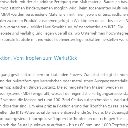
entwickelt, mit der die additive Fertigung von Multimaterial-Bauteilen bas
rmoplastischen Bindersystemen möglich wird. Beim sogenannten Multi Mat
 (MMJ) werden verschiedene Materialien mit ihren jeweils unterschiedliche
en zu einem Produkt zusammengefügt. »Wir können derzeit bis zu vier S
eitig verarbeiten«, erklärt Uwe Scheithauer, Wissenschaftler am IKTS. Die
gebiete sind vielfältig und liegen überall da, wo Unternehmen hochintegrie
nktionale Bauteile mit individuell definierten Eigenschaften herstellen woll
ktion: Vom Tropfen zum Werkstück
tigung geschieht in einem fortlaufenden Prozess. Zunächst erfolgt die ho
ung der pulverförmigen keramischen oder metallischen Ausgangsmaterialie
hermoplastischen Bindersubstanz. Die so hergestellten Massen werden in
siersysteme (MDS) eingefüllt, worauf der eigentliche Fertigungsprozess sta
 werden die Massen bei rund 100 Grad Celsius aufgeschmolzen, wodurch
in dosierbar sind. Um eine präzise Positionierung der Tröpfchen zu realisier
elten die IKTS-Wissenschaftler eine entsprechende Software: Die Dosiersy
omputergesteuert hochpräzise Tropfen für Tropfen an der richtigen Stelle 
 sich das Bauteil punktweise aufbaut – bis zu 60 mm und 1000 Tropfen 