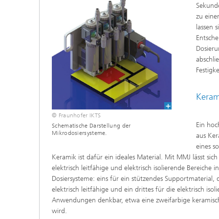
Sekunde
zu eine
lassen 
Entsche
Dosieru
abschli
Festigke
Keram
© Fraunhofer IKTS
Ein hoc
Schematische Darstellung der
Mikrodosiersysteme.
aus Ker
eines s
Keramik ist dafür ein ideales Material. Mit MMJ lässt sic
elektrisch leitfähige und elektrisch isolierende Bereiche 
Dosiersysteme: eins für ein stützendes Supportmaterial
elektrisch leitfähige und ein drittes für die elektrisch
Anwendungen denkbar, etwa eine zweifarbige keramische 
wird.