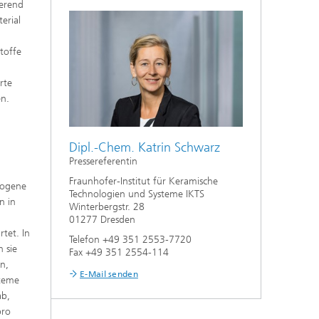
ierend
erial
n
toffe
rte
en.
Dipl.-Chem. Katrin Schwarz
Pressereferentin
Fraunhofer-Institut für Keramische
mogene
Technologien und Systeme IKTS
n in
Winterbergstr. 28
01277 Dresden
rtet. In
Telefon +49 351 2553-7720
 sie
Fax +49 351 2554-114
en,
E-Mail senden
steme
ab,
pro