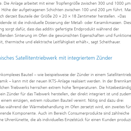
. Die Anlage arbeitet mit einer Tropfengröße zwischen 300 und 1000 μm
r Höhe der aufgetragenen Schichten zwischen 100 und 200 μm führt. Ma
sich derzeit Bauteile der Größe 20 × 20 × 18 Zentimeter herstellen. »Das
idende ist die individuelle Dosierung der Metall- oder Keramikmassen. Die
ng sorgt dafür, dass das additiv gefertigte Endprodukt während der
eßenden Sinterung im Ofen die gewünschten Eigenschaften und Funktion
it, thermische und elektrische Leitfähigkeit erhält«, sagt Scheithauer.
isches Satellitentriebwerk mit integriertem Zünder
hkomplexes Bauteil – wie beispielsweise der Zünder in einem Satellitentri
amik – kann mit der neuen IKTS-Anlage realisiert werden. In der Brennk
olchen Triebwerks herrschen extrem hohe Temperaturen. Die hitzebeständi
h ein Zünder für das Tiebwerk herstellen, der direkt integriert ist und zude
in einem einzigen, extrem robusten Bauteil vereint. Nötig sind dazu drei
, das während der Wärmebehandlung im Ofen zersetzt wird, ein zweites für
 isolierende Komponente. Auch im Bereich Consumerprodukte sind zahlreiche
Uhrenlünette, die als individuelles Einzelstück für einen Kunden produzi