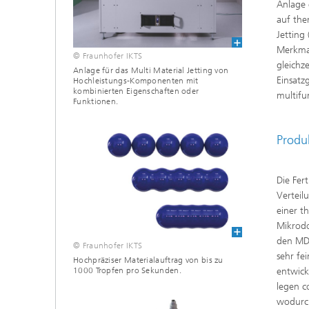
Anlage 
auf the
Jetting
Merkmal
© Fraunhofer IKTS
gleichz
Anlage für das Multi Material Jetting von
Einsatz
Hochleistungs-Komponenten mit
kombinierten Eigenschaften oder
multifu
Funktionen.
Produ
Die Fer
Verteil
einer t
Mikrodo
den MDS
© Fraunhofer IKTS
sehr fe
Hochpräziser Materialauftrag von bis zu
1000 Tropfen pro Sekunden.
entwick
legen c
wodurch