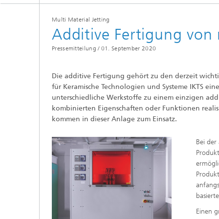
Materialdaten
Intelligente Materialien und Systeme
Multi Material Jetting
Sintern und Charakterisierung
Additive Fertigung von 
Mikroelektronik-Materialien und
Security Innovation Day
Nanoanalytik
Pressemitteilung /
01. September 2020
Prüf- und Analysesysteme
Die additive Fertigung gehört zu den derzeit wichti
für Keramische Technologien und Systeme IKTS eine A
Zustandsüberwachung und
Prüfdienstleistungen
unterschiedliche Werkstoffe zu einem einzigen addi
kombinierten Eigenschaften oder Funktionen realis
kommen in dieser Anlage zum Einsatz.
Bei der
Produkt
ermögli
Produkt
anfangs
basiert
Einen g