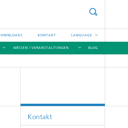
DOWNLOADS
KONTAKT
LANGUAGE
MESSEN / VERANSTALTUNGEN
BLOG
ENGLISH
中文
[X]
[X]
[X]
[X]
ČESKÝ
한국어
Kreislauftechnologien und Wasser
Energie- und Verfahrenstechnik
Kontakt
Hochtemperaturseparation und
Katalyse