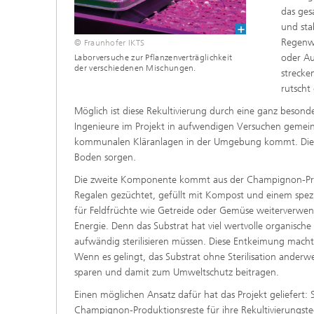
das ges
und sta
Regenwa
© Fraunhofer IKTS
oder Au
Laborversuche zur Pflanzenverträglichkeit
der verschiedenen Mischungen.
strecke
rutscht
Möglich ist diese Rekultivierung durch eine ganz besond
Ingenieure im Projekt in aufwendigen Versuchen gemein
kommunalen Kläranlagen in der Umgebung kommt. Dieser
Boden sorgen.
Die zweite Komponente kommt aus der Champignon-Prod
Regalen gezüchtet, gefüllt mit Kompost und einem spezie
für Feldfrüchte wie Getreide oder Gemüse weiterverwend
Energie. Denn das Substrat hat viel wertvolle organisch
aufwändig sterilisieren müssen. Diese Entkeimung macht 
Wenn es gelingt, das Substrat ohne Sterilisation anderw
sparen und damit zum Umweltschutz beitragen.
Einen möglichen Ansatz dafür hat das Projekt geliefert: 
Champignon-Produktionsreste für ihre Rekultivierungst