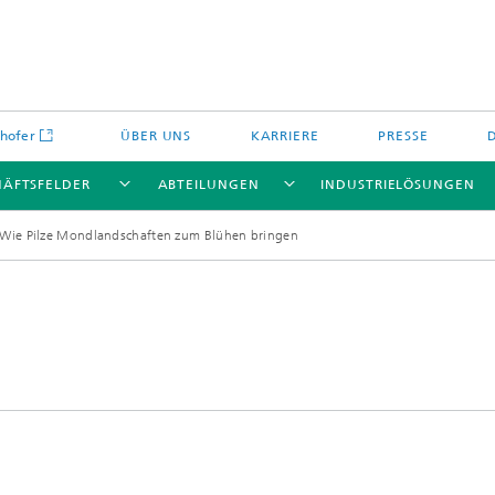
hofer
ÜBER UNS
KARRIERE
PRESSE
HÄFTSFELDER
ABTEILUNGEN
INDUSTRIELÖSUNGEN
Wie Pilze Mondlandschaften zum Blühen bringen
Energiespeicher und
Nichtoxidkeramik
chemie
offe und Komponenten
Oxidkeramik
äre Energiespeicher
Verfahren und Bauteile