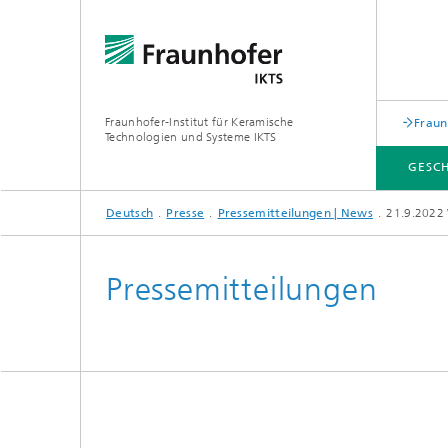
Fraunhofer-Institut für Keramische
Fraun
Technologien und Systeme IKTS
GESC
Deutsch
Presse
Pressemitteilungen | News
21.9.2022 
GESCHÄFTSFELDER
ABTEILUNGEN
INDUSTRIELÖSUNGEN
MESSEN / VERANSTALTUNGEN
Pressemitteilungen
Mobile 
Bio- und Nanotechnologie
Elektro
Elektronikprüfung und Optische
Werkst
Verfahren
Digitalgestützte Systeme und
Services
abonocare®-Jahreskonferenz – Wir
holen das Beste aus organischen
Hybride Mikrosysteme
Station
Reststoffen
Korrelative Mikroskopie und