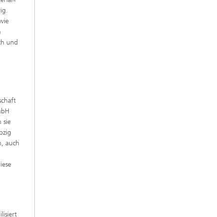
ig.
wie
m
ich und
schaft
GmbH
 sie
pzig
n, auch
iese
isiert