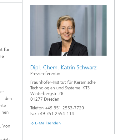
Nanoporöse Membranen
Technologieökonomik und
Nachhaltigkeitsanalyse
t für
ne
Dipl.-Chem. Katrin Schwarz
Pressereferentin
Fraunhofer-Institut für Keramische
Technologien und Systeme IKTS
der
Winterbergstr. 28
n – den
01277 Dresden
hnte
Telefon +49 351 2553-7720
hinen
Fax +49 351 2554-114
E-Mail senden
. Von
erial«