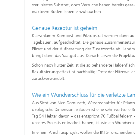
sterilisiertes Substrat, doch Versuche haben bereits gezeig
inaktivem Boden Leben einzuhauchen.
Genaue Rezeptur ist geheim
Klärschlamm-Kompost und Pilzsubstrat werden dann auf
Tagebauen, aufgeschichtet. Die genaue Zusammensetzung
Pilzart und der Aufbereitung der Zusatzstoffe ab. Land
bringt dann das Saatgut aus. Danach lassen die Projektp
Schon nach kurzer Zeit ist die so behandelte Haldenflä
Rekultivierungseffekt ist nachhaltig: Trotz der Hitzewelle
zurückverwandelt.
Wie ein Wundverschluss für die verletzte La
Aus Sicht von Nico Domurath, Wissenschaftler für Pflanz
ökologische Dimension: »Boden ist eine sehr wertvolle Re
Tag 54 Hektar davon – das entspricht 76 Fußballfeldern
unseres Projekts entwickelt haben, ist wie ein Wundversc
In einem Anschlussprojekt wollen die IKTS-Forschenden 