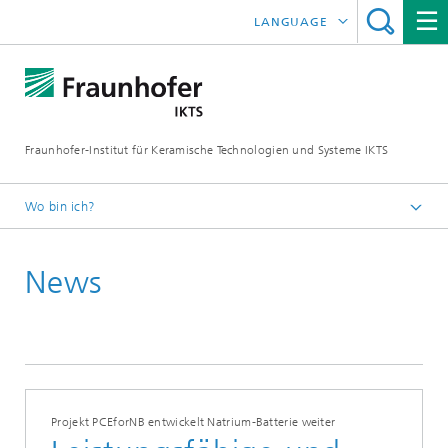
LANGUAGE
ENGLISH
中文
Fraunhofer-Institut für Keramische Technologien und Systeme IKTS
ČESKÝ
한국어
Wo bin ich?
Deutsch
News
Presse
Pressemitteilungen | News
Projekt PCEforNB entwickelt Natrium-Batterie weiter