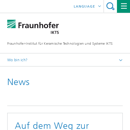
LANGUAGE
ENGLISH
中文
Fraunhofer-Institut für Keramische Technologien und Systeme IKTS
ČESKÝ
한국어
Wo bin ich?
Deutsch
News
Presse
Pressemitteilungen | News
Auf dem Weg zur