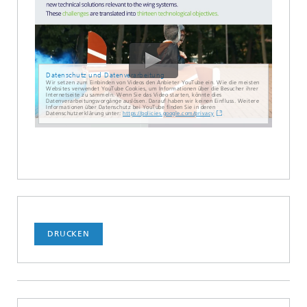
Datenschutz und Datenverarbeitung
Wir setzen zum Einbinden von Videos den Anbieter YouTube ein. Wie die meisten
Websites verwendet YouTube Cookies, um Informationen über die Besucher ihrer
Internetseite zu sammeln. Wenn Sie das Video starten, könnte dies
Datenverarbeitungsvorgänge auslösen. Darauf haben wir keinen Einfluss. Weitere
Informationen über Datenschutz bei YouTube finden Sie in deren
Datenschutzerklärung unter:
https://policies.google.com/privacy
DRUCKEN