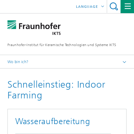
LANGUAGE
ENGLISH
中文
Fraunhofer-Institut für Keramische Technologien und Systeme IKTS
ČESKÝ
한국어
Wo bin ich?
Deutsch
Schnelleinstieg: Indoor
Industrielösungen
Schnelleinstieg: Indoor Farming
Farming
Wasseraufbereitung