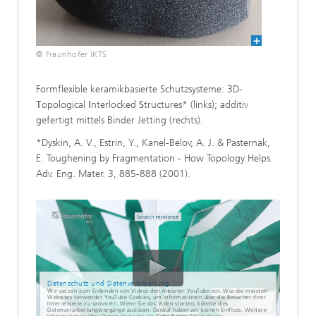
© Fraunhofer IKTS
Formflexible keramikbasierte Schutzsysteme: 3D-
T
opological
I
nterlocked
S
tructures* (links); additiv
gefertigt mittels Binder Jetting (rechts).
*Dyskin, A. V., Estrin, Y., Kanel-Belov, A. J. & Pasternak,
E. Toughening by Fragmentation - How Topology Helps.
Adv. Eng. Mater. 3, 885-888 (2001).
Datenschutz und Datenverarbeitung
Wir setzen zum Einbinden von Videos den Anbieter YouTube ein. Wie die meisten
Websites verwendet YouTube Cookies, um Informationen über die Besucher ihrer
Internetseite zu sammeln. Wenn Sie das Video starten, könnte dies
Datenverarbeitungsvorgänge auslösen. Darauf haben wir keinen Einfluss. Weitere