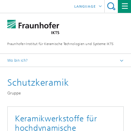
LANGUAGE
ENGLISH
中文
Fraunhofer-Institut für Keramische Technologien und Systeme IKTS
ČESKÝ
한국어
Wo bin ich?
Deutsch
Schutzkeramik
Abteilungen
Strukturkeramik
Gruppe
Nichtoxidkeramik
Keramikwerkstoffe für
hochdynamische