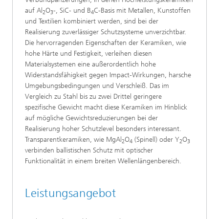
auf Al
O
-, SiC- und B
C-Basis mit Metallen, Kunstoffen
2
3
4
und Textilien kombiniert werden, sind bei der
Realisierung zuverlässiger Schutzsysteme unverzichtbar.
Die hervorragenden Eigenschaften der Keramiken, wie
hohe Härte und Festigkeit, verleihen diesen
Materialsystemen eine außerordentlich hohe
Widerstandsfähigkeit gegen Impact-Wirkungen, harsche
Umgebungsbedingungen und Verschleiß. Das im
Vergleich zu Stahl bis zu zwei Drittel geringere
spezifische Gewicht macht diese Keramiken im Hinblick
auf mögliche Gewichtsreduzierungen bei der
Realisierung hoher Schutzlevel besonders interessant.
Transparentkeramiken, wie MgAl
O
(Spinell) oder Y
O
2
4
2
3
verbinden ballistischen Schutz mit optischer
Funktionalität in einem breiten Wellenlängenbereich.
Leistungsangebot