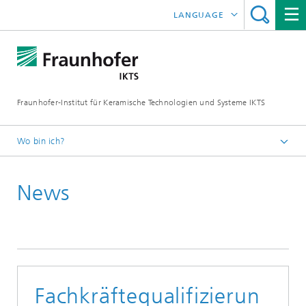
LANGUAGE
ENGLISH
中文
Fraunhofer-Institut für Keramische Technologien und Systeme IKTS
ČESKÝ
한국어
Wo bin ich?
Deutsch
News
Presse
Pressemitteilungen | News
Fachkräftequalifizierun