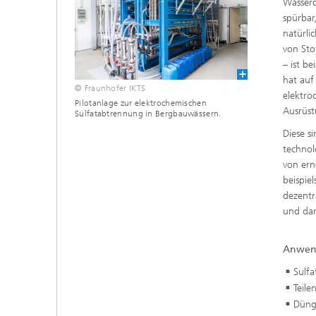
Wasserd
Materialdaten
spürbar
Intelligente Materialien und Systeme
natürli
Sintern und Charakterisierung
von Sto
Mikroelektronik-Materialien und
Security Innovation Day
Nanoanalytik
– ist b
hat auf
© Fraunhofer IKTS
Prüf- und Analysesysteme
elektro
Pilotanlage zur elektrochemischen
Ausrüst
Sulfatabtrennung in Bergbauwässern.
Zustandsüberwachung und
Diese s
Prüfdienstleistungen
technol
von ern
beispie
dezentr
und da
Anwen
Sulf
Teile
Düng