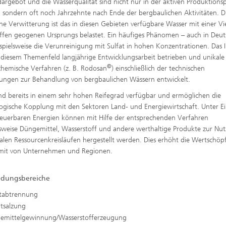
argebot und die Wasserqualität sind nicht nur in der aktiven Produktions
, sondern oft noch Jahrzehnte nach Ende der bergbaulichen Aktivitäten. 
che Verwitterung ist das in diesen Gebieten verfügbare Wasser mit einer Vi
ffen geogenen Ursprungs belastet. Ein häufiges Phänomen – auch in Deut
eispielsweise die Verunreinigung mit Sulfat in hohen Konzentrationen. Das 
 diesem Themenfeld langjährige Entwicklungsarbeit betrieben und unikale
©
chemische Verfahren (z. B. Rodosan
) einschließlich der technischen
ungen zur Behandlung von bergbaulichen Wässern entwickelt.
ind bereits in einem sehr hohen Reifegrad verfügbar und ermöglichen die
ogische Kopplung mit den Sektoren Land- und Energiewirtschaft. Unter Ei
euerbaren Energien können mit Hilfe der entsprechenden Verfahren
lsweise Düngemittel, Wasserstoff und andere werthaltige Produkte zur Nu
alen Ressourcenkreisläufen hergestellt werden. Dies erhöht die Wertschö
mit von Unternehmen und Regionen.
dungsbereiche
atabtrennung
ntsalzung
emittelgewinnung/Wasserstofferzeugung