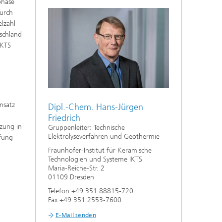
phase
Durch
Nanoporöse Membranen
elzahl
schland
Technologieökonomik und
Nachhaltigkeitsanalyse
IKTS
nsatz
Dipl.-Chem. Hans-Jürgen
Friedrich
tzung in
Gruppenleiter: Technische
Elektrolyseverfahren und Geothermie
pfung
Fraunhofer-Institut für Keramische
Technologien und Systeme IKTS
Maria-Reiche-Str. 2
01109 Dresden
Telefon +49 351 88815-720
Fax +49 351 2553-7600
E-Mail senden