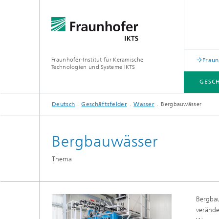
Fraunhofer-Institut für Keramische
Fraun
Technologien und Systeme IKTS
GESC
Deutsch
Geschäftsfelder
Wasser
Bergbauwässer
GESCHÄFTSFELDER
ABTEILUNGEN
INDUSTRIELÖSUNGEN
MESSEN / VERANSTALTUNGEN
Bergbauwässer
Mobile 
Bio- und Nanotechnologie
Thema
Elektro
Elektronikprüfung und Optische
Werkst
Verfahren
Digitalgestützte Systeme und
Services
abonocare®-Jahreskonferenz – Wir
Bergbau
holen das Beste aus organischen
Hybride Mikrosysteme
Station
verände
Reststoffen
Korrelative Mikroskopie und