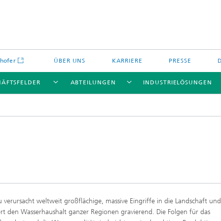
hofer
ÜBER UNS
KARRIERE
PRESSE
HÄFTSFELDER
ABTEILUNGEN
INDUSTRIELÖSUNGEN
Energiespeicher und
Nichtoxidkeramik
chemie
offe und Komponenten
Oxidkeramik
 verursacht weltweit großflächige, massive Eingriffe in die Landschaft un
äre Energiespeicher
Verfahren und Bauteile
rt den Wasserhaushalt ganzer Regionen gravierend. Die Folgen für das