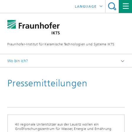
LANGUAGE
ENGLISH
中文
Fraunhofer-Institut für Keramische Technologien und Systeme IKTS
ČESKÝ
한국어
Wo bin ich?
Deutsch
Pressemitteilungen
Presse
Pressemitteilungen | News
Archiv
40 regionale Unterstützer aus der Lausitz wollen ein
Großforschungszentrum für Wasser, Energie und Ernährung