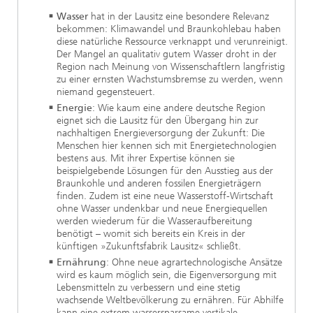
Wasser
hat in der Lausitz eine besondere Relevanz
bekommen: Klimawandel und Braunkohlebau haben
diese natürliche Ressource verknappt und verunreinigt.
Der Mangel an qualitativ gutem Wasser droht in der
Region nach Meinung von Wissenschaftlern langfristig
zu einer ernsten Wachstumsbremse zu werden, wenn
niemand gegensteuert.
Energie
: Wie kaum eine andere deutsche Region
eignet sich die Lausitz für den Übergang hin zur
nachhaltigen Energieversorgung der Zukunft: Die
Menschen hier kennen sich mit Energietechnologien
bestens aus. Mit ihrer Expertise können sie
beispielgebende Lösungen für den Ausstieg aus der
Braunkohle und anderen fossilen Energieträgern
finden. Zudem ist eine neue Wasserstoff-Wirtschaft
ohne Wasser undenkbar und neue Energiequellen
werden wiederum für die Wasseraufbereitung
benötigt – womit sich bereits ein Kreis in der
künftigen »Zukunftsfabrik Lausitz« schließt.
Ernährung
: Ohne neue agrartechnologische Ansätze
wird es kaum möglich sein, die Eigenversorgung mit
Lebensmitteln zu verbessern und eine stetig
wachsende Weltbevölkerung zu ernähren. Für Abhilfe
kann eine extrem wassersparsame vertikale