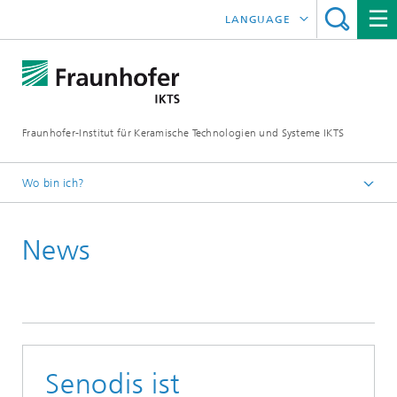
LANGUAGE
ENGLISH
中文
Fraunhofer-Institut für Keramische Technologien und Systeme IKTS
ČESKÝ
한국어
Wo bin ich?
Deutsch
News
Presse
Pressemitteilungen | News
Archiv
Senodis ist