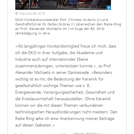
© Fraunhofer IKTS
DKG-Vorstandvorsitzender Prof. Christos Aneziris (r.) und
Geschäftsführer Dr. Detlev Nicklas (l.) überreichen den Rieke-Ring
an Prof. Alexander Michaelis (m.) im Zuge der 98. DKG-
Jahrestagung in Jena.
»Als langjähriges Vorstandsmitglied freue ich mich, dass
ich die DKG in ihrer Aufgabe, die Akademie und
Industrie auch auf internationaler Ebene
zusammenzubringen, unterstützen konnte.«, so Prof.
Alexander Michaelis in seiner Dankesrede. »Besonders
wichtig ist es mir, die Bedeutung der Keramik für
gesellschaftlich wichtige Themen wie z. B.:
Energiewende, Versorgungssicherheit, Gesundheit und
die Kreislauwirtschaft herauszustellen. Ohne Keramik
können wir die mit diesen Themen verbundenen
technologischen Herausforderungen nicht meistern. Den
Rieke Ring sehe ich eine Anerkennung meiner Beiträge
auf diesen Gebieten.«