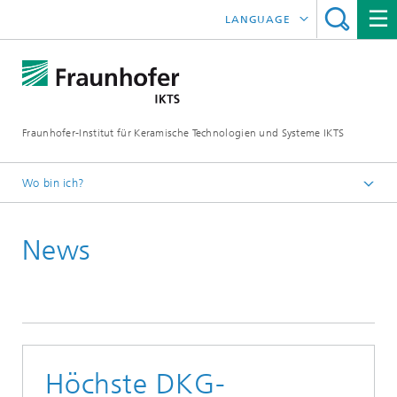
LANGUAGE
ENGLISH
中文
Fraunhofer-Institut für Keramische Technologien und Systeme IKTS
ČESKÝ
한국어
Wo bin ich?
Deutsch
News
Presse
Pressemitteilungen | News
Höchste DKG-