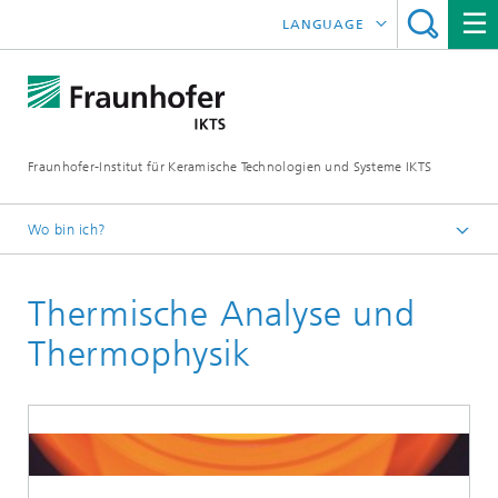
LANGUAGE
ENGLISH
中文
Fraunhofer-Institut für Keramische Technologien und Systeme IKTS
ČESKÝ
한국어
Wo bin ich?
Deutsch
Thermische Analyse und
Industrielösungen
Charakterisieren | Analysieren | Messen | Prüfen
Thermophysik