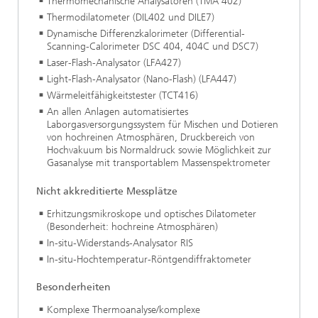
Thermomechanische Analysatoren (TMA 402)
Thermodilatometer (DIL402 und DILE7)
Dynamische Differenzkalorimeter (Differential-
Scanning-Calorimeter DSC 404, 404C und DSC7)
Laser-Flash-Analysator (LFA427)
Light-Flash-Analysator (Nano-Flash) (LFA447)
Wärmeleitfähigkeitstester (TCT416)
An allen Anlagen automatisiertes
Laborgasversorgungssystem für Mischen und Dotieren
von hochreinen Atmosphären, Druckbereich von
Hochvakuum bis Normaldruck sowie Möglichkeit zur
Gasanalyse mit transportablem Massenspektrometer
Nicht akkreditierte Messplätze
Erhitzungsmikroskope und optisches Dilatometer
(Besonderheit: hochreine Atmosphären)
In-situ-Widerstands-Analysator RIS
In-situ-Hochtemperatur-Röntgendiffraktometer
Besonderheiten
Komplexe Thermoanalyse/komplexe