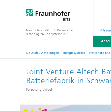
Fraunhofer-Institut für Keramische
Fraun
Technologien und Systeme IKTS
GESC
Deutsch
Abteilungen
Energiesysteme
Stationäre Ene
GESCHÄFTSFELDER
ABTEILUNGEN
INDUSTRIELÖSUNGEN
MESSEN / VERANSTALTUNGEN
Joint Venture Altech 
Mobile 
Batteriefabrik in Schw
Bio- und Nanotechnologie
Elektro
Forschung aktuell
Elektronikprüfung und Optische
Werkst
Verfahren
Digitalgestützte Systeme und
Services
abonocare®-Jahreskonferenz – Wir
holen das Beste aus organischen
Hybride Mikrosysteme
Station
Reststoffen
Korrelative Mikroskopie und