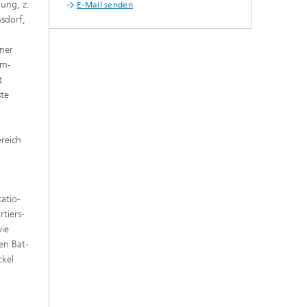
gung, z.
E-Mail senden
msdorf,
rner
um-
t
ste
reich
atio­
tiers­
wie
en Bat­
ckel