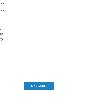
 und
 der
e
auf
70
DRUCKEN