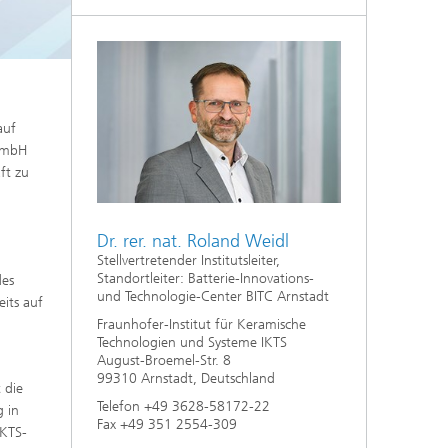
Nanoporöse Membranen
Technologieökonomik und
Nachhaltigkeitsanalyse
auf
 GmbH
ft zu
Dr. rer. nat. Roland Weidl
Stellvertretender Institutsleiter,
Standortleiter: Batterie-Innovations-
des
und Technologie-Center BITC Arnstadt
eits auf
Fraunhofer-Institut für Keramische
Technologien und Systeme IKTS
August-Broemel-Str. 8
99310 Arnstadt, Deutschland
 die
Telefon +49 3628-58172-22
g in
Fax +49 351 2554-309
IKTS-