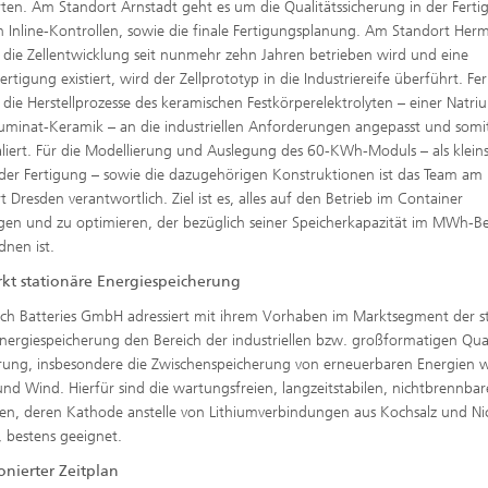
ten. Am Standort Arnstadt geht es um die Qualitätssicherung in der Ferti
h Inline-Kontrollen, sowie die finale Fertigungsplanung. Am Standort Her
die Zellent­wicklung seit nunmehr zehn Jahren betrieben wird und eine
ertigung existiert, wird der Zellprototyp in die Industriereife überführt. Fe
die Herstellprozesse des kera­mischen Festkörperelektrolyten – einer Natri
uminat-Keramik – an die industriellen Anforderungen angepasst und somi
liert. Für die Modellierung und Ausle­gung des 60-KWh-Moduls – als klein
 der Fertigung – sowie die dazugehörigen Konstruktionen ist das Team am
t Dresden verantwortlich. Ziel ist es, alles auf den Betrieb im Container
gen und zu optimieren, der bezüglich seiner Speicherkapa­zität im MWh-Be
dnen ist.
rkt stationäre Energiespeicherung
ech Batteries GmbH adressiert mit ihrem Vorhaben im Marktsegment der st
nergiespeicherung den Bereich der industriellen bzw. großformatigen Quar
rung, insbesondere die Zwischenspei­cherung von erneuerbaren Energien 
nd Wind. Hierfür sind die wartungs­freien, langzeitstabilen, nichtbrennbar
llen, deren Kathode anstelle von Lithiumverbindungen aus Kochsalz und Ni
, bestens geeignet.
onierter Zeitplan