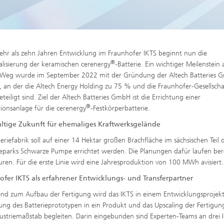
hr als zehn Jahren Entwicklung im Fraunhofer IKTS beginnt nun die
®
ialisierung der keramischen cerenergy
-Batterie. Ein wichtiger Meilenstein 
 Weg wurde im September 2022 mit der Gründung der Altech Batteries
t, an der die Altech Energy Holding zu 75 % und die Fraunhofer-Gesellscha
teiligt sind. Ziel der Altech Batteries GmbH ist die Errichtung einer
®
ionsanlage für die cerenergy
-Festkörperbatterie.
ltige Zukunft für ehemaliges Kraft­werksgelände
teriefabrik soll auf einer 14 Hektar gro­ßen Brachfläche im sächsischen Teil 
rieparks Schwarze Pumpe errichtet werden. Die Planungen dafür laufen ber
ren. Für die erste Linie wird eine Jahresproduktion von 100 MWh avisiert.
fer IKTS als erfahrener Entwi­cklungs- und Transferpartner
end zum Aufbau der Fertigung wird das IKTS in einem Entwicklungsprojekt
ung des Batterieprototypen in ein Produkt und das Upscaling der Fertigun
ustriemaßstab begleiten. Darin eingebunden sind Experten-Teams an drei 