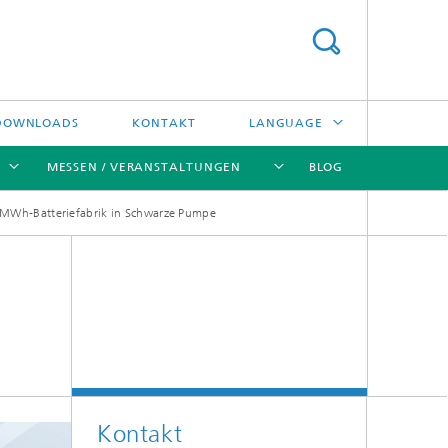
DOWNLOADS
KONTAKT
LANGUAGE
MESSEN / VERANSTALTUNGEN
BLOG
ENGLISH
0-MWh-Batteriefabrik in Schwarze Pumpe
中文
[X]
[X]
[X]
[X]
ČESKÝ
한국어
Kreislauftechnologien und Wasser
Energie- und Verfahrenstechnik
Hochtemperaturseparation und
Kontakt
Katalyse