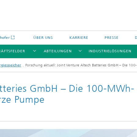
hofer
ÜBER UNS
KARRIERE
PRESSE
HÄFTSFELDER
ABTEILUNGEN
INDUSTRIELÖSUNGEN
rgiespeicher
Forschung aktuell: Joint Venture Altech Batteries GmbH – Die 10
Batteries GmbH – Die 100-MWh-
Energiespeicher und
arze Pumpe
Nichtoxidkeramik
chemie
offe und Komponenten
Oxidkeramik
äre Energiespeicher
Verfahren und Bauteile