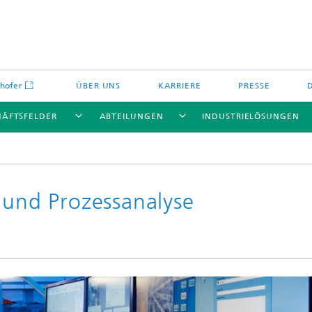
hofer
ÜBER UNS
KARRIERE
PRESSE
HÄFTSFELDER
ABTEILUNGEN
INDUSTRIELÖSUNGEN
 und Prozessanalyse
Energiespeicher und
Nichtoxidkeramik
chemie
offe und Komponenten
Oxidkeramik
äre Energiespeicher
Verfahren und Bauteile