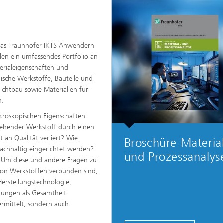
 das Fraunhofer IKTS Anwendern
len ein umfassendes Portfolio an
erialeigenschaften und
ische Werkstoffe, Bauteile und
ichtbau sowie Materialien für
n.
roskopischen Eigenschaften
tehender Werkstoff durch einen
 an Qualität verliert? Wie
Broschüre Materia
nachhaltig eingerichtet werden?
und Prozessanalys
 Um diese und andere Fragen zu
on Werkstoffen verbunden sind,
rstellungstechnologie,
gungen als Gesamtheit
rmittelt, sondern auch