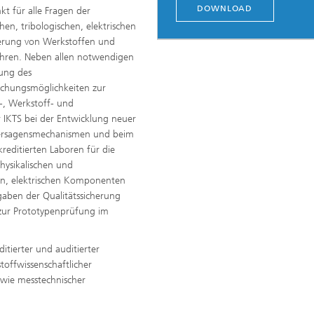
DOWNLOAD
kt für alle Fragen der
en, tribologischen, elektrischen
erung von Werkstoffen und
ahren. Neben allen notwendigen
lung des
uchungsmöglichkeiten zur
-, Werkstoff- und
 IKTS bei der Entwicklung neuer
Versagensmechanismen und beim
kreditierten Laboren für die
hysikalischen und
fen, elektrischen Komponenten
fgaben der Qualitätssicherung
 zur Prototypenprüfung im
ditierter und auditierter
toffwissenschaftlicher
wie messtechnischer