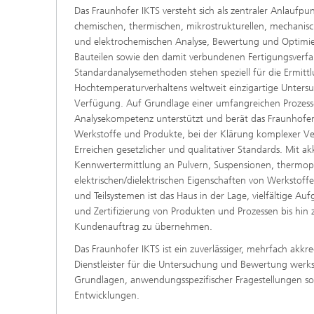
Das Fraunhofer IKTS versteht sich als zentraler Anlaufpun
chemischen, thermischen, mikrostrukturellen, mechanisch
und elektrochemischen Analyse, Bewertung und Optimi
Bauteilen sowie den damit verbundenen Fertigungsverf
Standardanalysemethoden stehen speziell für die Ermitt
Hochtemperaturverhaltens weltweit einzigartige Unters
Verfügung. Auf Grundlage einer umfangreichen Prozess
Analysekompetenz unterstützt und berät das Fraunhofer
Werkstoffe und Produkte, bei der Klärung komplexer 
Erreichen gesetzlicher und qualitativer Standards. Mit ak
Kennwertermittlung an Pulvern, Suspensionen, thermop
elektrischen/dielektrischen Eigenschaften von Werkstof
und Teilsystemen ist das Haus in der Lage, vielfältige Au
und Zertifizierung von Produkten und Prozessen bis hin
Kundenauftrag zu übernehmen.
Das Fraunhofer IKTS ist ein zuverlässiger, mehrfach akkre
Dienstleister für die Untersuchung und Bewertung werks
Grundlagen, anwendungsspezifischer Fragestellungen so
Entwicklungen.