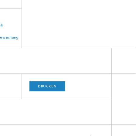
ik
berwachung
DRUCKEN