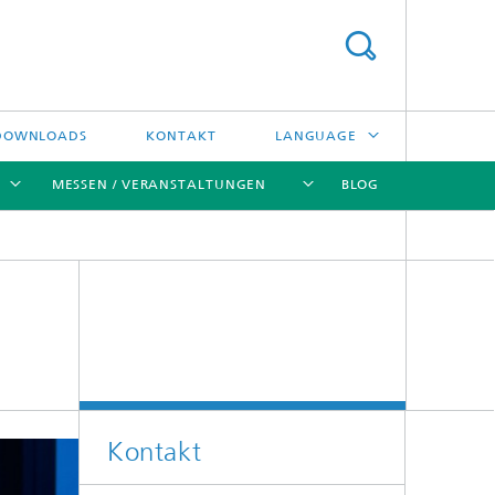
DOWNLOADS
KONTAKT
LANGUAGE
MESSEN / VERANSTALTUNGEN
BLOG
ENGLISH
中文
[X]
[X]
[X]
[X]
ČESKÝ
한국어
Kreislauftechnologien und Wasser
Energie- und Verfahrenstechnik
Kontakt
Hochtemperaturseparation und
Katalyse