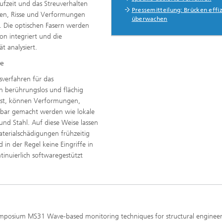
fzeit und das Streuverhalten
Pressemitteilung: Brücken effi
ngen, Risse und Verformungen
überwachen
. Die optischen Fasern werden
on integriert und die
t analysiert.
ie
sverfahren für das
n berührungslos und flächig
slast, können Verformungen,
bar gemacht werden wie lokale
nd Stahl. Auf diese Weise lassen
terialschädigungen frühzeitig
 in der Regel keine Eingriffe in
inuierlich softwaregestützt
mposium MS31 Wave-based monitoring techniques for structural engineeri