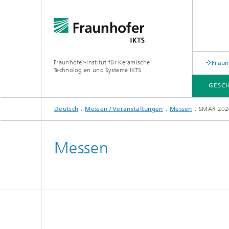
Fraunhofer-Institut für Keramische
Fraun
Technologien und Systeme IKTS
GESC
Deutsch
Messen / Veranstaltungen
Messen
SMAR 202
GESCHÄFTSFELDER
ABTEILUNGEN
INDUSTRIELÖSUNGEN
MESSEN / VERANSTALTUNGEN
Messen
Mobile 
Bio- und Nanotechnologie
Elektro
Elektronikprüfung und Optische
Werkst
Verfahren
Digitalgestützte Systeme und
Services
abonocare®-Jahreskonferenz – Wir
holen das Beste aus organischen
Hybride Mikrosysteme
Station
Reststoffen
Korrelative Mikroskopie und