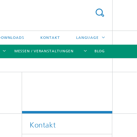
DOWNLOADS
KONTAKT
LANGUAGE
MESSEN / VERANSTALTUNGEN
BLOG
ENGLISH
中文
[X]
[X]
[X]
[X]
ČESKÝ
한국어
Kreislauftechnologien und Wasser
Energie- und Verfahrenstechnik
Kontakt
Hochtemperaturseparation und
Katalyse