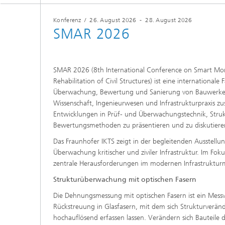
Materialdaten
Intelligente Materialien und Systeme
Konferenz
/
26. August 2026
-
28. August 2026
Sintern und Charakterisierung
SMAR 2026
Mikroelektronik-Materialien und
Security Innovation Day
Nanoanalytik
Prüf- und Analysesysteme
SMAR 2026 (8th International Conference on Smart Mon
Rehabilitation of Civil Structures) ist eine internationale
Zustandsüberwachung und
Überwachung, Bewertung und Sanierung von Bauwerken. 
Prüfdienstleistungen
Wissenschaft, Ingenieurwesen und Infrastrukturpraxis 
Entwicklungen in Prüf- und Überwachungstechnik, Stru
Bewertungsmethoden zu präsentieren und zu diskutiere
Das Fraunhofer IKTS zeigt in der begleitenden Ausstellu
Überwachung kritischer und ziviler Infrastruktur. Im Fok
zentrale Herausforderungen im modernen Infrastrukturm
Strukturüberwachung mit optischen Fasern
Die Dehnungsmessung mit optischen Fasern ist ein Messv
Rückstreuung in Glasfasern, mit dem sich Strukturverän
hochauflösend erfassen lassen. Verändern sich Bauteile