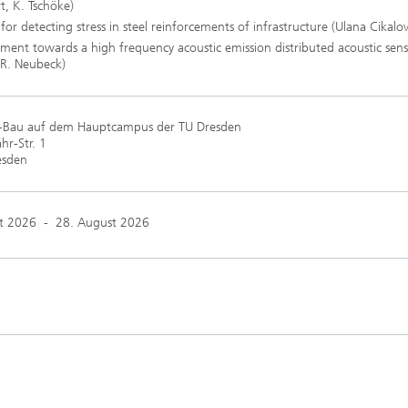
t, K. Tschöke)
for detecting stress in steel reinforcements of infrastructure (Ulana Cikalov
ment towards a high frequency acoustic emission distributed acoustic sen
(R. Neubeck)
-Bau auf dem Hauptcampus der TU Dresden
r-Str. 1
esden
t 2026
-
28. August 2026