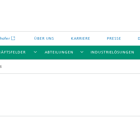
hofer
ÜBER UNS
KARRIERE
PRESSE
HÄFTSFELDER
ABTEILUNGEN
INDUSTRIELÖSUNGEN
6
Energiespeicher und
Nichtoxidkeramik
chemie
offe und Komponenten
Oxidkeramik
äre Energiespeicher
Verfahren und Bauteile