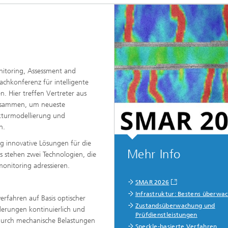
itoring, Assessment and
 Fachkonferenz für intelligente
Hier treffen Vertreter aus
zusammen, um neueste
kturmodellierung und
n.
ng innovative Lösungen für die
Mehr Info
us stehen zwei Technologien, die
onitoring adressieren.
SMAR 2026
Infrastruktur: Bestens überwac
erfahren auf Basis optischer
Zustandsüberwachung und
derungen kontinuierlich und
Prüfdienstleistungen
 durch mechanische Belastungen
Speckle-basierte Verfahren