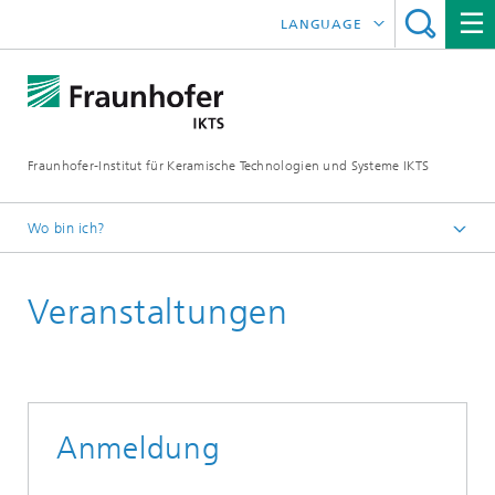
LANGUAGE
ENGLISH
中文
Fraunhofer-Institut für Keramische Technologien und Systeme IKTS
ČESKÝ
한국어
Wo bin ich?
Deutsch
Veranstaltungen
Messen / Veranstaltungen
Veranstaltungen
Security Innovation Day
Anmeldung