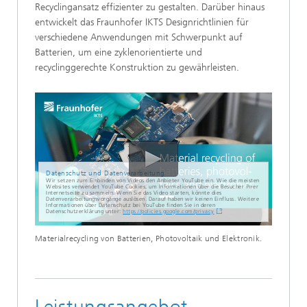
Recyclingansatz effizienter zu gestalten. Darüber hinaus
entwickelt das Fraunhofer IKTS Designrichtlinien für
verschiedene Anwendungen mit Schwerpunkt auf
Batterien, um eine zyklenorientierte und
recyclinggerechte Konstruktion zu gewährleisten.
Datenschutz und Datenverarbeitung
Wir setzen zum Einbinden von Videos den Anbieter YouTube ein. Wie die meisten
Websites verwendet YouTube Cookies, um Informationen über die Besucher ihrer
Internetseite zu sammeln. Wenn Sie das Video starten, könnte dies
Datenverarbeitungsvorgänge auslösen. Darauf haben wir keinen Einfluss. Weitere
Informationen über Datenschutz bei YouTube finden Sie in deren
Datenschutzerklärung unter:
https://policies.google.com/privacy
Materialrecycling von Batterien, Photovoltaik und Elektronik.
Leistungsangebot