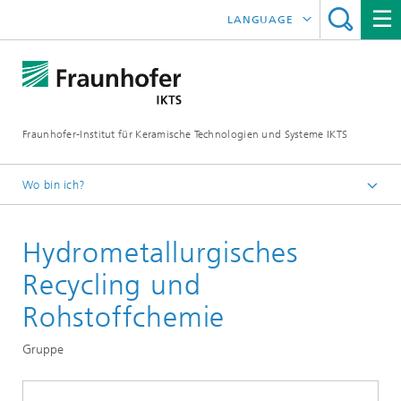
LANGUAGE
ENGLISH
中文
Fraunhofer-Institut für Keramische Technologien und Systeme IKTS
ČESKÝ
한국어
Wo bin ich?
Deutsch
Hydrometallurgisches
Abteilungen
Umwelt- und Verfahrenstechnik
Recycling und
Kreislauftechnologien und Wasser
Rohstoffchemie
Gruppe