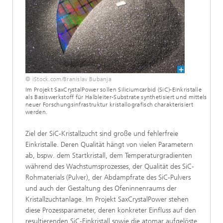
© iStock.com/Branislav Bubanja
Im Projekt SaxCrystalPower sollen Siliciumcarbid (SiC)-Einkristalle
als Basiswerkstoff für Halbleiter-Substrate synthetisiert und mittels
neuer Forschungsinfrastruktur kristallografisch charakterisiert
werden.
Ziel der SiC-Kristallzucht sind große und fehlerfreie
Einkristalle. Deren Qualität hängt von vielen Parametern
ab, bspw. dem Startkristall, dem Temperaturgradienten
während des Wachstumsprozesses, der Qualität des SiC-
Rohmaterials (Pulver), der Abdampfrate des SiC-Pulvers
und auch der Gestaltung des Ofeninnenraums der
Kristallzuchtanlage. Im Projekt SaxCrystalPower stehen
diese Prozessparameter, deren konkreter Einfluss auf den
resultierenden SiC-Einkristall sowie die atomar aufgelöste