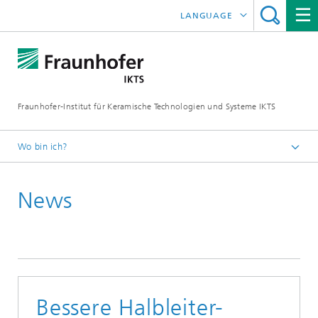
LANGUAGE
ENGLISH
中文
Fraunhofer-Institut für Keramische Technologien und Systeme IKTS
ČESKÝ
한국어
Wo bin ich?
Deutsch
News
Presse
Pressemitteilungen | News
Bessere Halbleiter-