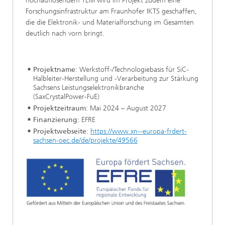
hochauflösendem TEM wird im Projekt zudem eine
Forschungsinfrastruktur am Fraunhofer IKTS geschaffen,
die die Elektronik- und Materialforschung im Gesamten
deutlich nach vorn bringt.
Projektname
: Werkstoff-/Technologiebasis für SiC-
Halbleiter-Herstellung und -Verarbeitung zur Stärkung
Sachsens Leistungselektronikbranche
(SaxCrystalPower-FuE)
Projektzeitraum
: Mai 2024 – August 2027
Finanzierung
: EFRE
Projektwebseite
:
https://www.xn--europa-frdert-
sachsen-oec.de/de/projekte/49566