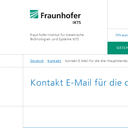
Fraunhofer-Institut für Keramische
Fraun
Technologien und Systeme IKTS
GESC
Deutsch
Kontakt
Kontakt E-Mail für die drei Hauptstando
GESCHÄFTSFELDER
ABTEILUNGEN
INDUSTRIELÖSUNGEN
MESSEN / VERANSTALTUNGEN
Kontakt E-Mail für die 
Mobile 
Bio- und Nanotechnologie
Elektro
Elektronikprüfung und Optische
Werkst
Verfahren
Digitalgestützte Systeme und
Services
abonocare®-Jahreskonferenz – Wir
holen das Beste aus organischen
Hybride Mikrosysteme
Station
Reststoffen
Korrelative Mikroskopie und