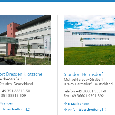
ort Dresden Klotzsche
Standort Hermsdorf
eiche-Straße 2
Michael-Faraday-Straße 1
Dresden, Deutschland
07629 Hermsdorf, Deutschland
n +49 351 88815-501
Telefon +49 36601 9301-0
9 351 88815-509
Fax +49 36601 9301-3921
il senden
E-Mail senden
hrtsbeschreibung
Anfahrtsbeschreibung