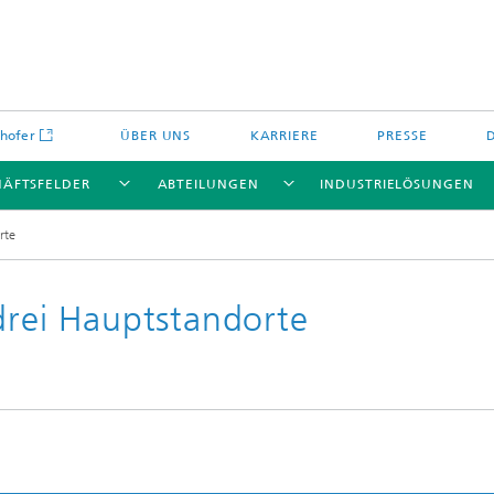
hofer
ÜBER UNS
KARRIERE
PRESSE
HÄFTSFELDER
ABTEILUNGEN
INDUSTRIELÖSUNGEN
rte
drei Hauptstandorte
Energiespeicher und
Nichtoxidkeramik
chemie
offe und Komponenten
Oxidkeramik
äre Energiespeicher
Verfahren und Bauteile