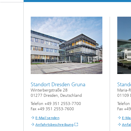
Materialdaten
Intelligente Materialien und Systeme
Sintern und Charakterisierung
Mikroelektronik-Materialien und
Security Innovation Day
Nanoanalytik
Prüf- und Analysesysteme
Zustandsüberwachung und
Prüfdienstleistungen
Standort Dresden Gruna
Stand
Winterbergstraße 28
Maria-R
01277 Dresden, Deutschland
01109 
Telefon +49 351 2553-7700
Telefo
Fax +49 351 2553-7600
Fax +4
E-Mail senden
E-Ma
Anfahrtsbeschreibung
Anfa