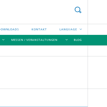
DOWNLOADS
KONTAKT
LANGUAGE
MESSEN / VERANSTALTUNGEN
BLOG
ENGLISH
中文
[X]
[X]
[X]
[X]
ČESKÝ
한국어
Kreislauftechnologien und Wasser
Energie- und Verfahrenstechnik
Hochtemperaturseparation und
Katalyse