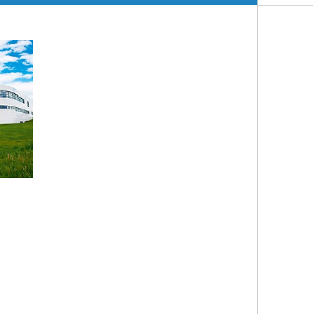
Nanoporöse Membranen
Technologieökonomik und
Nachhaltigkeitsanalyse