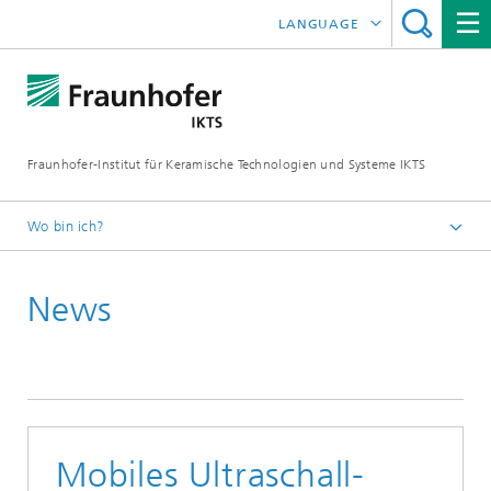
LANGUAGE
ENGLISH
中文
Fraunhofer-Institut für Keramische Technologien und Systeme IKTS
ČESKÝ
한국어
Wo bin ich?
Deutsch
News
Presse
Pressemitteilungen | News
Mobiles Ultraschall-