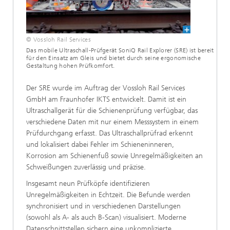
© Vossloh Rail Services
Das mobile Ultraschall-Prüfgerät SoniQ Rail Explorer (SRE) ist bereit
für den Einsatz am Gleis und bietet durch seine ergonomische
Gestaltung hohen Prüfkomfort.
Der SRE wurde im Auftrag der Vossloh Rail Services
GmbH am Fraunhofer IKTS entwickelt. Damit ist ein
Ultraschallgerät für die Schienenprüfung verfügbar, das
verschiedene Daten mit nur einem Messsystem in einem
Prüfdurchgang erfasst. Das Ultraschallprüfrad erkennt
und lokalisiert dabei Fehler im Schieneninneren,
Korrosion am Schienenfuß sowie Unregelmäßigkeiten an
Schweißungen zuverlässig und präzise.
Insgesamt neun Prüfköpfe identifizieren
Unregelmäßigkeiten in Echtzeit. Die Befunde werden
synchronisiert und in verschiedenen Darstellungen
(sowohl als A- als auch B-Scan) visualisiert. Moderne
Datenschnittstellen sichern eine unkomplizierte