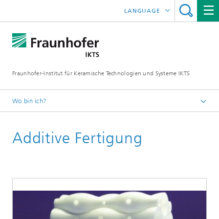
LANGUAGE
ENGLISH
中文
Fraunhofer-Institut für Keramische Technologien und Systeme IKTS
ČESKÝ
한국어
Wo bin ich?
Deutsch
Additive Fertigung
Industrielösungen