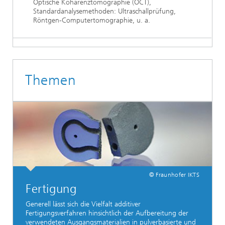
Optische Kohärenztomographie (OCT),
Standardanalysemethoden: Ultraschallprüfung,
Röntgen-Computertomographie, u. a.
Themen
© Fraunhofer IKTS
Fertigung
Generell lässt sich die Vielfalt additiver
Fertigungsverfahren hinsichtlich der Aufbereitung der
verwendeten Ausgangsmaterialien in pulverbasierte und