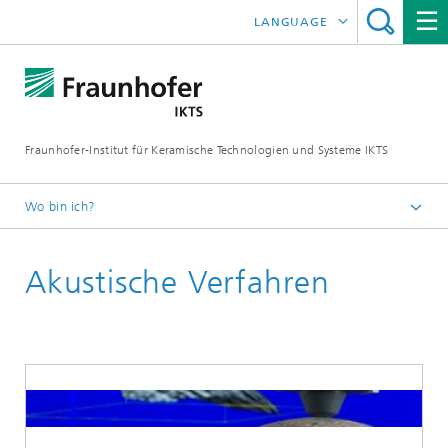
LANGUAGE
ENGLISH
中文
Fraunhofer-Institut für Keramische Technologien und Systeme IKTS
ČESKÝ
한국어
Wo bin ich?
Deutsch
Akustische Verfahren
Industrielösungen
Zerstörungsfreie Prüfung