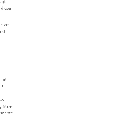
ugt.
 dieser
age am
und
 mit
us
os-
g Maier.
lemente