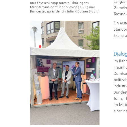
Langzei
und thyssenkrupp nucera: Thüringens
Ministerpräsident Mario Voigt (3. v.l.) und
Gemeins
Bundestagspräsidentin Julia Klöckner (4. v.l.)
Technol
Ein ers
Standor
Skalier
Dialog
Im Rahm
Fraunho
Domhard
politis
Industr
Bundest
John, T
Im Mitt
einer n