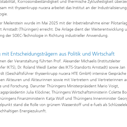
tstabilität, Korrosionsbeständigkeit und thermische Zyklusfestigkeit überze
am mit thyssenkrupp nucera arbeitet das Institut an der Industrialisierung
ogie.
ter Meilenstein wurde im Mai 2025 mit der Inbetriebnahme einer Pilotanl
t Arnstadt (Thüringen) erreicht. Die Anlage dient der Weiterentwicklung 
ung der SOEC-Technologie in Richtung industrieller Anwendung.
 mit Entscheidungsträgern aus Politik und Wirtschaft
en der Veranstaltung führten Prof. Alexander Michaelis (Institutsleiter
fer IKTS), Dr. Roland Weidl (Leiter des IKTS-Standorts Arnstadt) sowie Jan
t (Geschäftsführer thyssenkrupp nucera HTE GmbH) intensive Gespräche
chen Akteuren und Akteurinnen sowie mit Vertretern und Vertreterinnen a
ie und Forschung. Darunter Thüringens Ministerpräsident Mario Voigt,
agspräsidentin Julia Klöckner, Thüringens Wirtschaftsministerin Colette Bo
hüringens Finanzministerin Katja Wolf und Thüringens Innenminister Geor
elpunkt stand die Rolle von grünem Wasserstoff und e-fuels als Schlüssele
achhaltigen Energiezukunft.