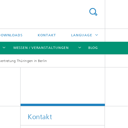
DOWNLOADS
KONTAKT
LANGUAGE
MESSEN / VERANSTALTUNGEN
BLOG
ENGLISH
ertretung Thüringen in Berlin
中文
[X]
[X]
[X]
[X]
ČESKÝ
한국어
Kreislauftechnologien und Wasser
Energie- und Verfahrenstechnik
Kontakt
Hochtemperaturseparation und
Katalyse