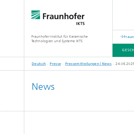
Fraunhofer-Institut für Keramische
Fraun
Technologien und Systeme IKTS
GESC
Deutsch
Presse
Pressemitteilungen | News
24.06.2025
GESCHÄFTSFELDER
ABTEILUNGEN
INDUSTRIELÖSUNGEN
MESSEN / VERANSTALTUNGEN
News
Mobile 
Bio- und Nanotechnologie
Elektro
Elektronikprüfung und Optische
Werkst
Verfahren
Digitalgestützte Systeme und
Services
abonocare®-Jahreskonferenz – Wir
holen das Beste aus organischen
Hybride Mikrosysteme
Station
Reststoffen
Korrelative Mikroskopie und