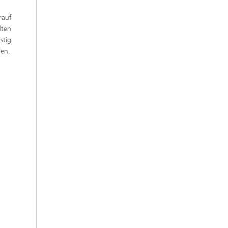
rauf
lten
stig
fen.