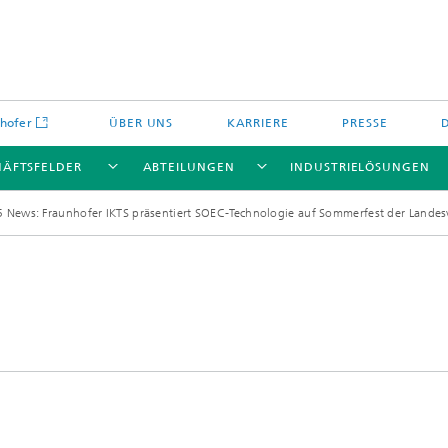
hofer
ÜBER UNS
KARRIERE
PRESSE
HÄFTSFELDER
ABTEILUNGEN
INDUSTRIELÖSUNGEN
 News: Fraunhofer IKTS präsentiert SOEC-Technologie auf Sommerfest der Landesv
Energiespeicher und
Nichtoxidkeramik
chemie
offe und Komponenten
Oxidkeramik
äre Energiespeicher
Verfahren und Bauteile