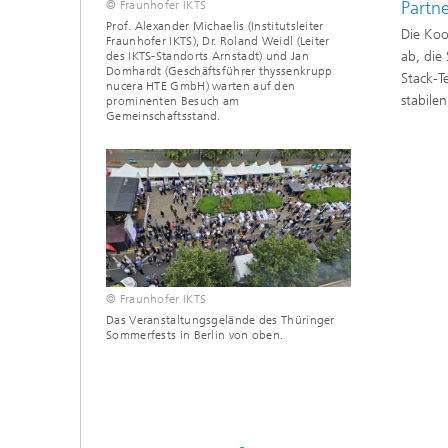
Partne
© Fraunhofer IKTS
Prof. Alexander Michaelis (Institutsleiter
Die Koo
Fraunhofer IKTS), Dr. Roland Weidl (Leiter
ab, die
des IKTS-Standorts Arnstadt) und Jan
Domhardt (Geschäftsführer thyssenkrupp
Stack-T
nucera HTE GmbH) warten auf den
stabile
prominenten Besuch am
Gemeinschaftsstand.
© Fraunhofer IKTS
Das Veranstaltungsgelände des Thüringer
Sommerfests in Berlin von oben.