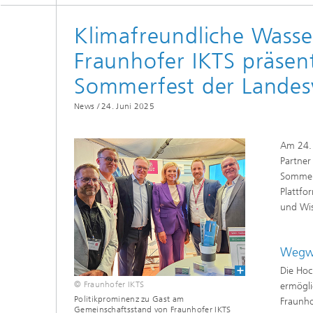
Materialdaten
Intelligente Materialien und Systeme
Klimafreundliche Wasse
Sintern und Charakterisierung
Mikroelektronik-Materialien und
Security Innovation Day
Fraunhofer IKTS präsen
Nanoanalytik
Sommerfest der Landesv
Prüf- und Analysesysteme
News /
24. Juni 2025
Zustandsüberwachung und
Prüfdienstleistungen
Am 24. 
Partner
Sommerf
Plattfo
und Wis
Wegwe
Die Hoc
© Fraunhofer IKTS
ermögli
Politikprominenz zu Gast am
Fraunho
Gemeinschaftsstand von Fraunhofer IKTS