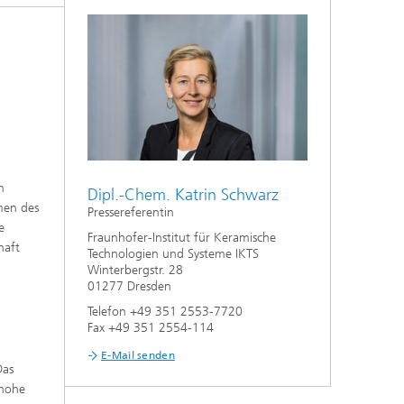
Nanoporöse Membranen
Technologieökonomik und
Nachhaltigkeitsanalyse
n
Dipl.-Chem. Katrin Schwarz
men des
Pressereferentin
e
Fraunhofer-Institut für Keramische
haft
Technologien und Systeme IKTS
Winterbergstr. 28
01277 Dresden
Telefon +49 351 2553-7720
n
Fax +49 351 2554-114
E-Mail senden
Das
 hohe