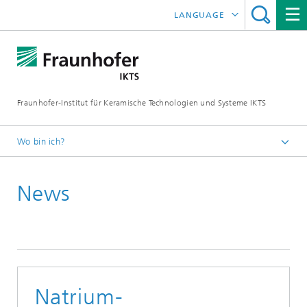
LANGUAGE
ENGLISH
中文
Fraunhofer-Institut für Keramische Technologien und Systeme IKTS
ČESKÝ
한국어
Wo bin ich?
Deutsch
News
Presse
Pressemitteilungen | News
Archiv
Natrium-