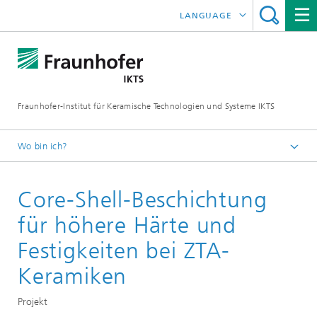
LANGUAGE
ENGLISH
中文
Fraunhofer-Institut für Keramische Technologien und Systeme IKTS
ČESKÝ
한국어
Wo bin ich?
Deutsch
Core-Shell-Beschichtung
Abteilungen
Strukturkeramik
für höhere Härte und
Oxidkeramik
Festigkeiten bei ZTA-
Oxid- und polymerkeramische Komponenten
Keramiken
Projekt