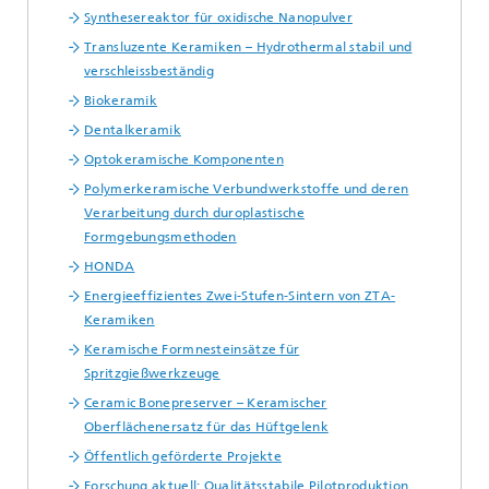
Synthesereaktor für oxidische Nanopulver
Transluzente Keramiken – Hydrothermal stabil und
verschleissbeständig
Biokeramik
Dentalkeramik
Optokeramische Komponenten
Polymerkeramische Verbundwerkstoffe und deren
Verarbeitung durch duroplastische
Formgebungsmethoden
HONDA
Energieeffizientes Zwei-Stufen-Sintern von ZTA-
Keramiken
Keramische Formnesteinsätze für
Spritzgießwerkzeuge
Ceramic Bonepreserver – Keramischer
Oberflächenersatz für das Hüftgelenk
Öffentlich geförderte Projekte
Forschung aktuell: Qualitätsstabile Pilotproduktion