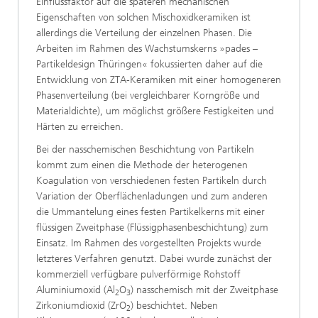
Einflussfaktor auf die späteren mechanischen
Eigenschaften von solchen Mischoxidkeramiken ist
allerdings die Verteilung der einzelnen Phasen. Die
Arbeiten im Rahmen des Wachstumskerns »pades –
Partikeldesign Thüringen« fokussierten daher auf die
Entwicklung von ZTA-Keramiken mit einer homogeneren
Phasenverteilung (bei vergleichbarer Korngröße und
Materialdichte), um möglichst größere Festigkeiten und
Härten zu erreichen.
Bei der nasschemischen Beschichtung von Partikeln
kommt zum einen die Methode der heterogenen
Koagulation von verschiedenen festen Partikeln durch
Variation der Oberflächenladungen und zum anderen
die Ummantelung eines festen Partikelkerns mit einer
flüssigen Zweitphase (Flüssigphasenbeschichtung) zum
Einsatz. Im Rahmen des vorgestellten Projekts wurde
letzteres Verfahren genutzt. Dabei wurde zunächst der
kommerziell verfügbare pulverförmige Rohstoff
Aluminiumoxid (Al
O
) nasschemisch mit der Zweitphase
2
3
Zirkoniumdioxid (ZrO
) beschichtet. Neben
2