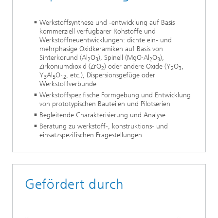
Werkstoffsynthese und -entwicklung auf Basis
kommerziell verfügbarer Rohstoffe und
Werkstoffneuentwicklungen: dichte ein- und
mehrphasige Oxidkeramiken auf Basis von
Sinterkorund (Al
O
), Spinell (MgO·Al
O
),
2
3
2
3
Zirkoniumdioxid (ZrO
) oder andere Oxide (Y
O
,
2
2
3
Y
Al
O
, etc.), Dispersionsgefüge oder
3
5
12
Werkstoffverbunde
Werkstoffspezifische Formgebung und Entwicklung
von prototypischen Bauteilen und Pilotserien
Begleitende Charakterisierung und Analyse
Beratung zu werkstoff-, konstruktions- und
einsatzspezifischen Fragestellungen
Gefördert durch