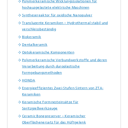
Polymerkeramische Wicklungsisolationen für
hochausgelastete elektrische Maschinen
Synthesereaktor für oxidische Nanopulver
Transluzente Keramiken – Hydrothermal stabil und
verschleissbeständig
Biokeramik
Dentalkeramik
Optokeramische Komponenten
Polymerkeramische Verbundwerkstoffe und deren
Verarbeitung durch duroplastische
Formgebungsmethoden
HONDA
Energieeffizientes Zwei-Stufen-Sintern von ZTA-
Keramiken
Keramische Formnesteinsätze für
Spritzgießwerkzeuge
Ceramic Bonepreserver – Keramischer
Oberflächenersatz für das Hüftgelenk