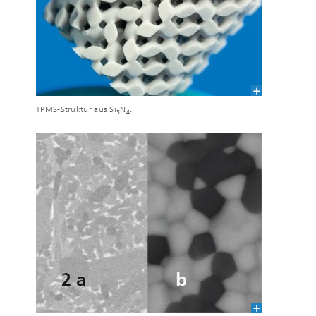
TPMS-Struktur aus Si
N
.
3
4