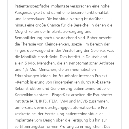
Patientenspezifische Implantate versprechen eine hohe
Pass­genauigkeit und damit eine bessere Funktionalität
und Lebens­dauer. Die Individualisierung ist darüber
hinaus eine große Chance für die Bereiche, in denen die
Möglichkeiten der Im­plantatversorgung und
Remobilisierung noch unzureichend sind. Bisher besteht
die Therapie von Kleingelenken, speziell im Bereich der
Finger, überwiegend in der Versteifung der Gelenke, was
die Mobilität einschränkt. Dies betrifft in Deutschland
allein 5 Mio. Menschen, die an symptomatischer Arthrose
und 1,5 Mio. Menschen, die an rheumatischen
Erkrankungen leiden. Im Fraunhofer-internen Projekt
»Remobilisierung von Finger­gelenken durch KI-basierte
Rekonstruktion und Generierung patientenindividueller
Keramikimplantate – FingerKit« arbeiten die Fraunhofer-
Institute IAPT, IKTS, ITEM, IWM und MEVIS zu­sammen,
um erstmals eine durchgängige automatisierbare Pro­
zesskette bei der Herstellung patientenindividueller
Implantate vom Design über die Fertigung bis hin zur
zertifizierungskon­formen Prüfung zu ermöglichen. Das