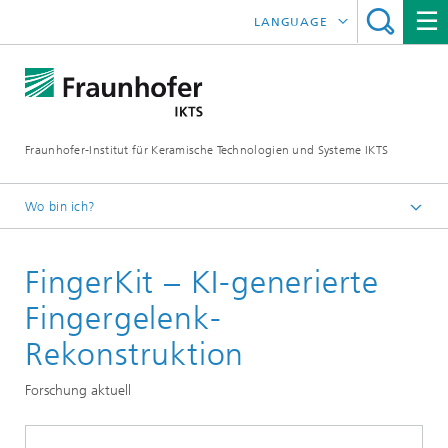
LANGUAGE
ENGLISH
中文
Fraunhofer-Institut für Keramische Technologien und Systeme IKTS
ČESKÝ
한국어
Wo bin ich?
Deutsch
FingerKit – KI-generierte
Abteilungen
Strukturkeramik
Fingergelenk-
Oxidkeramik
Rekonstruktion
Oxid- und polymerkeramische Komponenten
Forschung aktuell