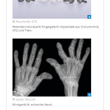
© Fraunhofer IKTS
Patientenindividuelle Fingergelenk-Implantate aus Siliciumnitrid,
ATZ und Titan.
© istock: WILLSIE
Röntgenbild: erkrankte Hand.