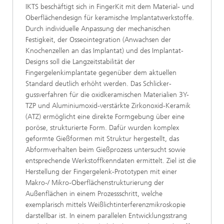
IKTS beschäftigt sich in FingerKit mit dem Material- und
Oberflächendesign für kera­mische Implantatwerkstoffe.
Durch individuelle Anpassung der mechanischen
Festigkeit, der Osseointegration (Anwachsen der
Knochenzellen an das Implantat) und des Implantat-
Designs soll die Langzeitstabilität der
Fingergelenkimplantate gegenüber dem aktuellen
Standard deutlich erhöht werden. Das Schlicker­
gussverfahren für die oxidkeramischen Materialien 3Y-
TZP und Aluminiumoxid-verstärkte Zirkonoxid-Keramik
(ATZ) ermöglicht eine direkte Formgebung über eine
poröse, strukturierte Form. Dafür wurden komplex
geformte Gießformen mit Struktur her­gestellt, das
Abformverhalten beim Gießprozess untersucht sowie
entsprechende Werkstoffkenndaten ermittelt. Ziel ist die
Herstellung der Fingergelenk-Prototypen mit einer
Makro-/ Mikro-Oberflächenstrukturierung der
Außenflächen in einem Prozessschritt, welche
exemplarisch mittels Weißlichtinterferenz­mikroskopie
darstellbar ist. In einem parallelen Entwicklungs­strang