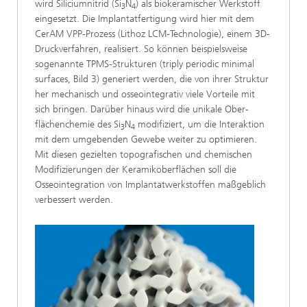
wird Siliciumnitrid (Si
N
) als biokeramischer Werkstoff
3
4
eingesetzt. Die Implantatfertigung wird hier mit dem
CerAM VPP-Prozess (Lithoz LCM-Technologie), einem 3D-
Druckverfahren, realisiert. So können beispielsweise
sogenannte TPMS-Strukturen (triply periodic minimal
surfaces, Bild 3) generiert werden, die von ihrer Struktur
her mechanisch und osseointegrativ viele Vorteile mit
sich bringen. Darüber hinaus wird die unikale Ober­
flächenchemie des Si
N
modifiziert, um die Interaktion
3
4
mit dem umgebenden Gewebe weiter zu optimieren.
Mit diesen gezielten topografischen und chemischen
Modifizierungen der Keramikoberflächen soll die
Osseointegration von Implantat­werkstoffen maßgeblich
verbessert werden.