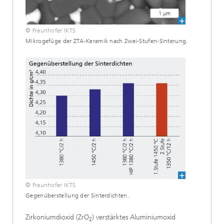
© Fraunhofer IKTS
Mikrogefüge der ZTA-Keramik nach Zwei-Stufen-Sinterung.
© Fraunhofer IKTS
Gegenüberstellung der Sinterdichten.
Zirkoniumdioxid (ZrO
) verstärktes Aluminiumoxid
2