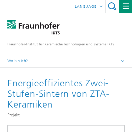
LANGUAGE
ENGLISH
中文
Fraunhofer-Institut für Keramische Technologien und Systeme IKTS
ČESKÝ
한국어
Wo bin ich?
Deutsch
Energieeffizientes Zwei-
Abteilungen
Strukturkeramik
Stufen-Sintern von ZTA-
Oxidkeramik
Keramiken
Oxid- und polymerkeramische Komponenten
Projekt