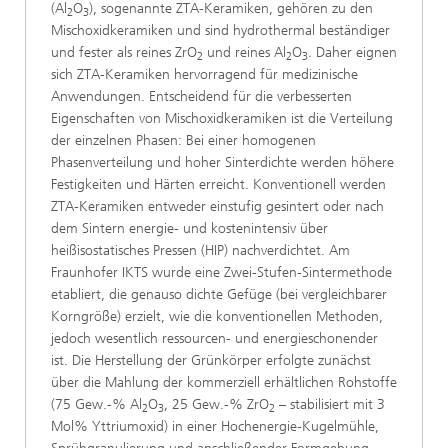
(Al
O
), sogenannte ZTA-Keramiken, gehören zu den
2
3
Mischoxidkeramiken und sind hydrothermal beständiger
und fester als reines ZrO
und reines Al
O
. Daher eignen
2
2
3
sich ZTA-Keramiken hervorragend für medizinische
Anwendungen. Entscheidend für die verbesserten
Eigenschaften von Mischoxidkeramiken ist die Verteilung
der einzelnen Phasen: Bei einer homogenen
Phasenverteilung und hoher Sinterdichte werden höhere
Festigkeiten und Härten erreicht. Konventionell werden
ZTA-Keramiken entweder einstufig gesintert oder nach
dem Sintern energie- und kostenintensiv über
heißisostatisches Pressen (HIP) nachverdichtet. Am
Fraunhofer IKTS wurde eine Zwei-Stufen-Sintermethode
etabliert, die genauso dichte Gefüge (bei vergleichbarer
Korngröße) erzielt, wie die konventionellen Methoden,
jedoch wesentlich ressourcen- und energieschonender
ist. Die Herstellung der Grünkörper erfolgte zunächst
über die Mahlung der kommerziell erhältlichen Rohstoffe
(75 Gew.-% Al
O
, 25 Gew.-% ZrO
– stabilisiert mit 3
2
3
2
Mol% Yttriumoxid) in einer Hochenergie-Kugelmühle,