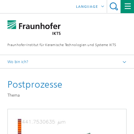
LANGUAGE
ENGLISH
中文
Fraunhofer-Institut für Keramische Technologien und Systeme IKTS
ČESKÝ
한국어
Wo bin ich?
Deutsch
Postprozesse
Abteilungen
Elektronik / Mikrosystem- und Biomedizintechnik
Thema
Hybride Mikrosysteme
Mikrosysteme, LTCC und HTCC
Technologie