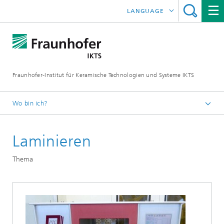
LANGUAGE
ENGLISH
中文
Fraunhofer-Institut für Keramische Technologien und Systeme IKTS
ČESKÝ
한국어
Wo bin ich?
Deutsch
Laminieren
Abteilungen
Elektronik / Mikrosystem- und Biomedizintechnik
Thema
Hybride Mikrosysteme
Mikrosysteme, LTCC und HTCC
Technologie