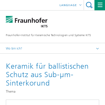
LANGUAGE
ENGLISH
中文
Fraunhofer-Institut für Keramische Technologien und Systeme IKTS
ČESKÝ
한국어
Wo bin ich?
Deutsch
Keramik für ballistischen
Abteilungen
Strukturkeramik
Schutz aus Sub-µm-
Nichtoxidkeramik
Sinterkorund
Werkstoffsynthese und Werkstoffentwicklung
Thema