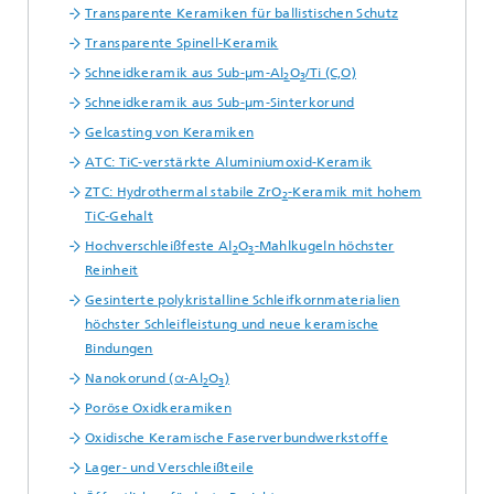
Transparente Keramiken für ballistischen Schutz
Transparente Spinell-Keramik
Schneidkeramik aus Sub-µm-Al
O
/Ti (C,O)
2
3
Schneidkeramik aus Sub-µm-Sinterkorund
Gelcasting von Keramiken
ATC: TiC-verstärkte Aluminiumoxid-Keramik
ZTC: Hydrothermal stabile ZrO
-Keramik mit hohem
2
TiC-Gehalt
Hochverschleißfeste Al
O
-Mahlkugeln höchster
2
3
Reinheit
Gesinterte polykristalline Schleifkornmaterialien
höchster Schleifleistung und neue keramische
Bindungen
Nanokorund (α-Al
O
)
2
3
Poröse Oxidkeramiken
Oxidische Keramische Faserverbundwerkstoffe
Lager- und Verschleißteile