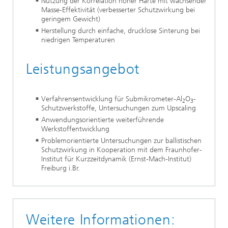
Nutzung der Korrelation hoher Härte mit wachsender
Masse-Effektivität (verbesserter Schutzwirkung bei
geringem Gewicht)
Herstellung durch einfache, drucklose Sinterung bei
niedrigen Temperaturen
Leistungsangebot
Verfahrensentwicklung für Submikrometer-Al
O
-
2
3
Schutzwerkstoffe, Untersuchungen zum Upscaling
Anwendungsorientierte weiterführende
Werkstoffentwicklung
Problemorientierte Untersuchungen zur ballistischen
Schutzwirkung in Kooperation mit dem Fraunhofer-
Institut für Kurzzeitdynamik (Ernst-Mach-Institut)
Freiburg i.Br.
Weitere Informationen: