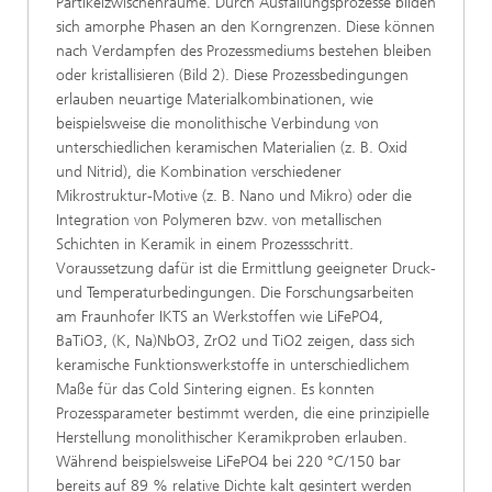
Partikelzwischenräume. Durch Ausfällungsprozesse bilden
sich amorphe Phasen an den Korngrenzen. Diese können
nach Verdampfen des Prozessmediums bestehen bleiben
oder kristallisieren (Bild 2). Diese Prozessbedingungen
erlauben neuartige Materialkombinationen, wie
beispielsweise die monolithische Verbindung von
unterschiedlichen keramischen Materialien (z. B. Oxid
und Nitrid), die Kombination verschiedener
Mikrostruktur-Motive (z. B. Nano und Mikro) oder die
Integration von Polymeren bzw. von metallischen
Schichten in Keramik in einem Prozessschritt.
Voraussetzung dafür ist die Ermittlung geeigneter Druck-
und Temperaturbedingungen. Die Forschungsarbeiten
am Fraunhofer IKTS an Werkstoffen wie LiFePO4,
BaTiO3, (K, Na)NbO3, ZrO2 und TiO2 zeigen, dass sich
keramische Funktionswerkstoffe in unterschiedlichem
Maße für das Cold Sintering eignen. Es konnten
Prozessparameter bestimmt werden, die eine prinzipielle
Herstellung monolithischer Keramikproben erlauben.
Während beispielsweise LiFePO4 bei 220 °C/150 bar
bereits auf 89 % relative Dichte kalt gesintert werden