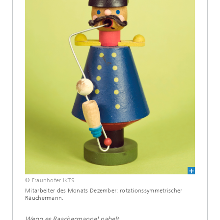
© Fraunhofer IKTS
Mitarbeiter des Monats Dezember: rotationssymmetrischer
Räuchermann.
Wenn es Raachermannel nabelt