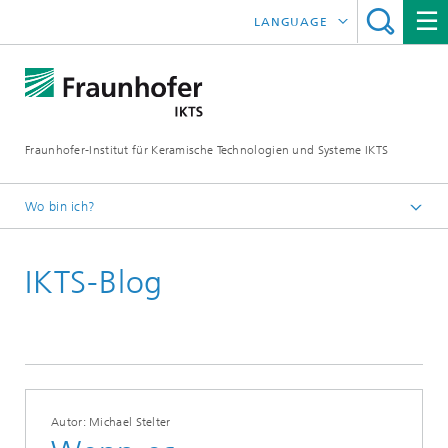
LANGUAGE
ENGLISH
中文
Fraunhofer-Institut für Keramische Technologien und Systeme IKTS
ČESKÝ
한국어
Wo bin ich?
Deutsch
IKTS-Blog
Blog
Autor: Michael Stelter