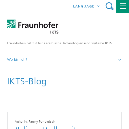
LANGUAGE
ENGLISH
中文
Fraunhofer-Institut für Keramische Technologien und Systeme IKTS
ČESKÝ
한국어
Wo bin ich?
Deutsch
IKTS-Blog
Blog
Autorin: Fanny Pohontsch