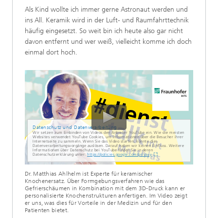
Als Kind wollte ich immer gerne Astronaut werden und
ins All. Keramik wird in der Luft- und Raumfahrttechnik
häufig eingesetzt. So weit bin ich heute also gar nicht
davon entfernt und wer weiß, vielleicht komme ich doch
einmal dort hoch.
Datenschutz und Datenverarbeitung
Wir setzen zum Einbinden von Videos den Anbieter YouTube ein. Wie die meisten
Websites verwendet YouTube Cookies, um Informationen über die Besucher ihrer
Internetseite zu sammeln. Wenn Sie das Video starten, könnte dies
Datenverarbeitungsvorgänge auslösen. Darauf haben wir keinen Einfluss. Weitere
Informationen über Datenschutz bei YouTube finden Sie in deren
Datenschutzerklärung unter:
https://policies.google.com/privacy
Dr. Matthias Ahlhelm ist Experte für keramischer
Knochenersatz. Über Formgebungsverfahren wie das
Gefrierschäumen in Kombination mit dem 3D-Druck kann er
personalisierte Knochenstrukturen anfertigen. Im Video zeigt
er uns, was dies für Vorteile in der Medizin und für den
Patienten bietet.