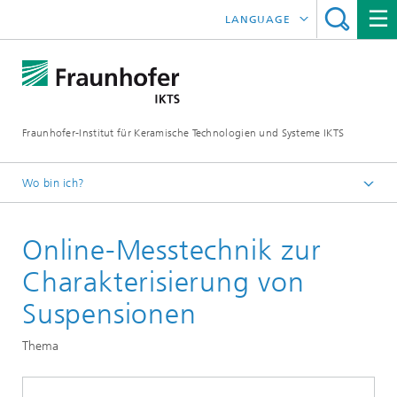
LANGUAGE
ENGLISH
中文
Fraunhofer-Institut für Keramische Technologien und Systeme IKTS
ČESKÝ
한국어
Wo bin ich?
Deutsch
Online-Messtechnik zur
Abteilungen
Werkstoff- und Prozesscharakterisierung
Charakterisierung von
Sintern und Charakterisierung
Suspensionen
Pulver- und Suspensionscharakterisierung
Thema