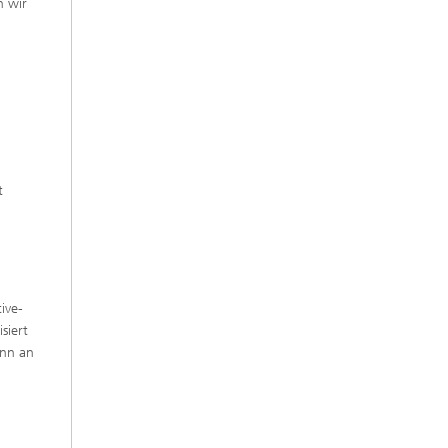
n wir
t
ive-
siert
ann an