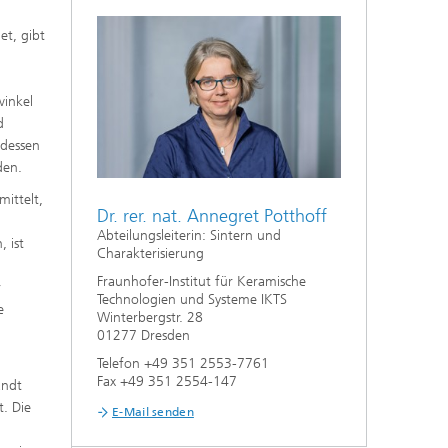
Nanoporöse Membranen
et, gibt
Technologieökonomik und
e
Nachhaltigkeitsanalyse
winkel
d
 dessen
den.
ittelt,
Dr. rer. nat. Annegret Potthoff
Abteilungsleiterin: Sintern und
, ist
Charakterisierung
Fraunhofer-Institut für Keramische
r
Technologien und Systeme IKTS
e
Winterbergstr. 28
01277 Dresden
Telefon +49 351 2553-7761
Fax +49 351 2554-147
andt
t. Die
E-Mail senden