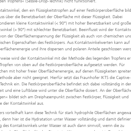
den Tropfens« (Sessile-Drop-Technik) nicht funktioniert.
taktwinkel, den ein Flüssigkeitstropfen auf einer Festkörperoberfläche bild
uss über die Benetzbarkeit der Oberfläche mit dieser Flüssigkeit. Dabei
ondieren kleine Kontaktwinkel (< 90°) mit hoher Benetzbarkeit und groß
winkel (> 90°) mit schlechter Benetzbarkeit. Beeinflusst wird der Kontakt
von der Oberflächenspannung der Flüssigkeit als auch von chemischen un
lischen Eigenschaften des Festkörpers. Aus Kontaktwinkelwerten kann auf
berflächenenergie und ihre dispersen und polaren Anteile geschlossen wer
rweise wird der Kontaktwinkel mit der Methode des liegenden Tropfens erm
 Tropfen von oben auf die Festkörperoberfläche aufgesetzt werden. Für
chen mit hoher freier Oberflächenenergie, auf denen Flüssigkeiten spreiten
ethode aber nicht geeignet. Hierfür setzt das Fraunhofer IKTS die Captive-
Technik ein. Die Festkörperoberfläche befindet sich dabei vollständig in de
keit und eine Luftblase wird unter die Oberfläche dosiert. An der Oberfläch
en« bildet sich am Dreiphasenpunkt zwischen Festkörper, Flüssigkeit und
se der Kontaktwinkel aus.
rs vorteilhaft kann diese Technik für stark hydrophile Oberflächen angew
 denn hier ist die Hydratation unter Wasser vollständig und damit definier
 des Kontaktwinkels unter Wasser ist auch dann sinnvoll, wenn die zu