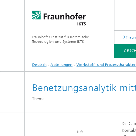
Fraunhofer-Institut für Keramische
Fraun
Technologien und Systeme IKTS
GESC
Deutsch
Abteilungen
Werkstoff- und Prozesscharakter
GESCHÄFTSFELDER
ABTEILUNGEN
INDUSTRIELÖSUNGEN
MESSEN / VERANSTALTUNGEN
Benetzungsanalytik mit
Mobile 
Bio- und Nanotechnologie
Thema
Elektro
Elektronikprüfung und Optische
Werkst
Verfahren
Digitalgestützte Systeme und
Services
abonocare®-Jahreskonferenz – Wir
Die Cap
holen das Beste aus organischen
Hybride Mikrosysteme
Station
Kontakt
Reststoffen
Korrelative Mikroskopie und