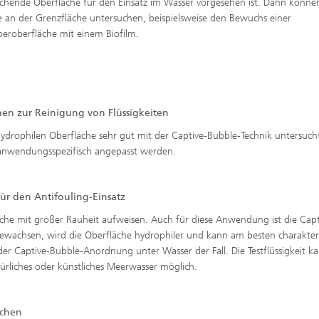
chende Oberfläche für den Einsatz im Wasser vorgesehen ist. Dann könne
e an der Grenzfläche untersuchen, beispielsweise den Bewuchs einer
peroberfläche mit einem Biofilm.
n zur Reinigung von Flüssigkeiten
drophilen Oberfläche sehr gut mit der Captive-Bubble-Technik untersuch
 anwendungsspezifisch angepasst werden.
r den Antifouling-Einsatz
che mit großer Rauheit aufweisen. Auch für diese Anwendung ist die Capt
ufgewachsen, wird die Oberfläche hydrophiler und kann am besten charakteri
ei der Captive-Bubble-Anordnung unter Wasser der Fall. Die Testflüssigkeit k
ürliches oder künstliches Meerwasser möglich.
ächen