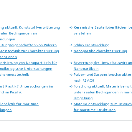
ng aktuell: Kunststoffverwitterung
Keramische Bauteiloberflächen b
ealen Bedingungen an
verstehen
ündungen
itungseigenschaften von Pulvern
Schlickerentwicklung
Messtechnik zur Charakterisierung
Nanopartikelcharakterisierung
pensionen
erisierung von Nanopartikeln für
Bewertung der Umweltauswirkun
oxikologische Untersuchungen
Nanopartikeln
ächenmesstechnik
Pulver- und Suspensionscharakter
nach REACH
ert Plastik? Untersuchungen im
Forschung aktuell: Materialverwi
nd im Pazifik
unter realen Bedingungen in mar
Umgebung
lanalytik für maritime
Materialentwicklung zum Bewuch
dungen
für maritime Strukturen