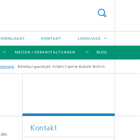
DOWNLOADS
KONTAKT
LANGUAGE
MESSEN / VERANSTALTUNGEN
BLOG
ENGLISH
isierung
Benetzungsanalytik mittels Captive-Bubble-Technik
中文
[X]
[X]
[X]
[X]
ČESKÝ
한국어
Kreislauftechnologien und Wasser
Energie- und Verfahrenstechnik
Kontakt
Hochtemperaturseparation und
 des
Katalyse