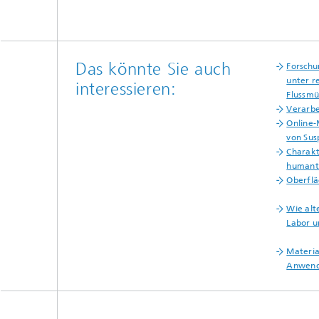
Das könnte Sie auch
Forschu
unter r
interessieren:
Flussm
Verarbe
Online-
von Sus
Charakt
humant
Oberfl
Wie alt
Labor u
Materia
Anwen