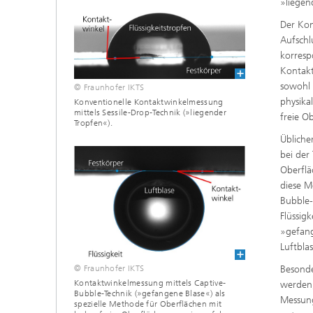
»liegen
Materialdaten
Intelligente Materialien und Systeme
Der Kon
Sintern und Charakterisierung
Aufschl
Mikroelektronik-Materialien und
Security Innovation Day
korresp
Nanoanalytik
Kontakt
sowohl 
© Fraunhofer IKTS
Prüf- und Analysesysteme
physika
Konventionelle Kontaktwinkelmessung
mittels Sessile-Drop-Technik (»liegender
freie O
Tropfen«).
Zustandsüberwachung und
Prüfdienstleistungen
Übliche
bei der
Oberflä
diese M
Bubble-
Flüssig
»gefang
Luftbla
© Fraunhofer IKTS
Besonde
Kontaktwinkelmessung mittels Captive-
werden,
Bubble-Technik (»gefangene Blase«) als
Messung
spezielle Methode für Oberflächen mit