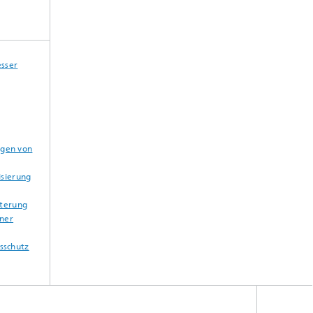
esser
gen von
isierung
tterung
iner
sschutz