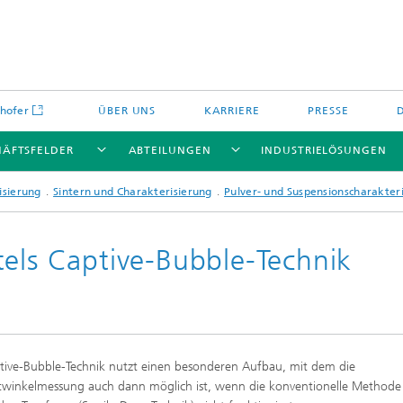
hofer
ÜBER UNS
KARRIERE
PRESSE
HÄFTSFELDER
ABTEILUNGEN
INDUSTRIELÖSUNGEN
isierung
Sintern und Charakterisierung
Pulver- und Suspensionscharakter
tels Captive-Bubble-Technik
Energiespeicher und
Nichtoxidkeramik
chemie
offe und Komponenten
Oxidkeramik
tive-Bubble-Technik nutzt einen besonderen Aufbau, mit dem die
äre Energiespeicher
Verfahren und Bauteile
winkelmessung auch dann möglich ist, wenn die konventionelle Methode