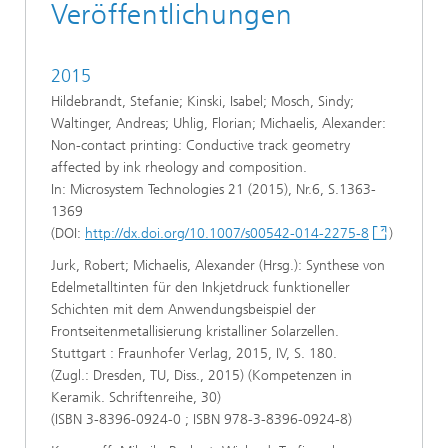
Veröffentlichungen
2015
Hildebrandt, Stefanie; Kinski, Isabel; Mosch, Sindy;
Waltinger, Andreas; Uhlig, Florian; Michaelis, Alexander:
Non-contact printing: Conductive track geometry
affected by ink rheology and composition.
In: Microsystem Technologies 21 (2015), Nr.6, S.1363-
1369
(DOI:
http://dx.doi.org/10.1007/s00542-014-2275-8
)
Jurk, Robert; Michaelis, Alexander (Hrsg.): Synthese von
Edelmetalltinten für den Inkjetdruck funktioneller
Schichten mit dem Anwendungsbeispiel der
Frontseitenmetallisierung kristalliner Solarzellen.
Stuttgart : Fraunhofer Verlag, 2015, IV, S. 180.
(Zugl.: Dresden, TU, Diss., 2015) (Kompetenzen in
Keramik. Schriftenreihe, 30)
(ISBN 3-8396-0924-0 ; ISBN 978-3-8396-0924-8)