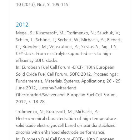
10 (2013), Nr.3, S. 109-115.
2012
Megel, S.; Kusznezoff, M.; Trofimenko, N.; Sauchuk, V.;
Schilm, J.; Schöne, J.; Beckert, W.; Michaelis, A.; Bienert,
C.; Brandner, M.; Venskutonis, A.; Skrabs, S.; Sigl, L.S.:
CFY-stack: From electrolyte supported cells to high
efficiency SOFC stacks.
In: European Fuel Cell Forum -EFCF-: 10th European
Solid Oxide Fuel Cell Forum, SOFC 2012. Proceedings :
Fundamentals, Materials, Systems, Applications; 26 - 29
June 2012, Lucerne/Switzerland.
Oberrohrdorf/Switzerland: European Fuel Cell Forum,
2012, S. 18-28.
Trofimenko, N.; Kusnezoff, M.; Michaelis, A.:
Electrochemical characterisation of high temperature
solid oxide electrolysis cell based on scandia stabilized
zirconia with enhanced electrode performance.
In: European Fuel Cell Forum -EFCF-: 10th European