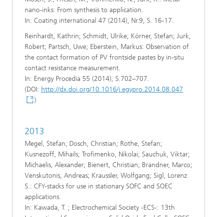
nano-inks: From synthesis to application.
In: Coating international 47 (2014), Nr.9, S. 16-17.
Reinhardt, Kathrin; Schmidt, Ulrike; Körner, Stefan; Jurk,
Robert; Partsch, Uwe; Eberstein, Markus: Observation of
the contact formation of PV frontside pastes by in-situ
contact resistance measurement.
In: Energy Procedia 55 (2014), S.702–707.
(DOI:
http://dx.doi.org/10.1016/j.egypro.2014.08.047
)
2013
Megel, Stefan; Dosch, Christian; Rothe, Stefan;
Kusnezoff, Mihails; Trofimenko, Nikolai; Sauchuk, Viktar;
Michaelis, Alexander; Bienert, Christian; Brandner, Marco;
Venskutonis, Andreas; Kraussler, Wolfgang; Sigl, Lorenz
S.: CFY-stacks for use in stationary SOFC and SOEC
applications.
In: Kawada, T. ; Electrochemical Society -ECS-: 13th