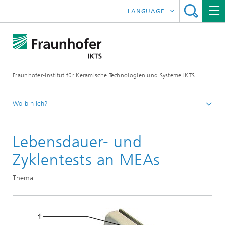
LANGUAGE
ENGLISH
中文
Fraunhofer-Institut für Keramische Technologien und Systeme IKTS
ČESKÝ
한국어
Wo bin ich?
Deutsch
Lebensdauer- und
Abteilungen
Energiesysteme
Zyklentests an MEAs
Werkstoffe und Komponenten
Thema
Werkstoffe für Gedruckte Systeme