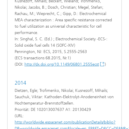
Kusnezoff, Mihails; Beckert, Wieland; Trofimenko,
Nikolai; Jacobs, B.; Dosch, Christian; Megel, Stefan;
Rachau, M.; Wieprecht, C.; Gipp, D.: Electrochemical
MEA characterization : Area specific resistance corrected
to fuel utilization as universal characteristic for cell
performance.
In: Singhal, S. C. (Ed.) ; Electrochemical Society -ECS-:
Solid oxide fuel cells 14 (SOFC-XIV)
Pennington, NJ: ECS, 2015, S.2555-2563
(ECS transactions 68.2015, Nr.1)
(DOI:
http://dx.doi.org/10.1149/06801.2555ecst
)
2014
Dietzen, Egle; Trofimenko, Nikolai; Kusnezoff, Mihails;
Sauchuk, Viktar: Kathoden-Elektrolyt-Anodeneinheit von
Hochtemperatur-Brennstoffzellen.
Priorität: DE 102013007637 A1: 20130429
(URL:
http://worldwide.espacenet.com/publicationDetails/biblio?
DB=worldwide.espacenet.com&locale=en_EP&FT=D&CC=DE&NR