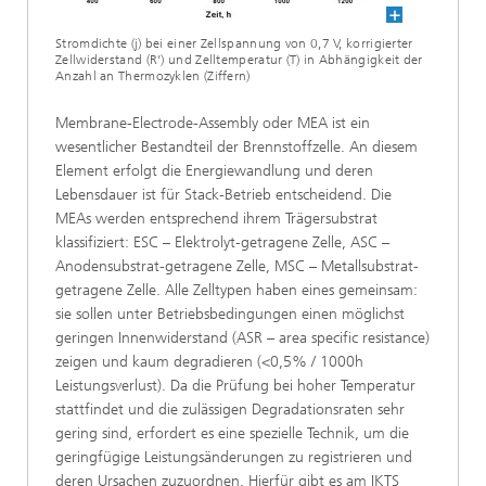
Stromdichte (j) bei einer Zellspannung von 0,7 V, korrigierter
Zellwiderstand (R’) und Zelltemperatur (T) in Abhängigkeit der
Anzahl an Thermozyklen (Ziffern)
Membrane-Electrode-Assembly oder MEA ist ein
wesentlicher Bestandteil der Brennstoffzelle. An diesem
Element erfolgt die Energiewandlung und deren
Lebensdauer ist für Stack-Betrieb entscheidend. Die
MEAs werden entsprechend ihrem Trägersubstrat
klassifiziert: ESC – Elektrolyt-getragene Zelle, ASC –
Anodensubstrat-getragene Zelle, MSC – Metallsubstrat-
getragene Zelle. Alle Zelltypen haben eines gemeinsam:
sie sollen unter Betriebsbedingungen einen möglichst
geringen Innenwiderstand (ASR – area specific resistance)
zeigen und kaum degradieren (<0,5% / 1000h
Leistungsverlust). Da die Prüfung bei hoher Temperatur
stattfindet und die zulässigen Degradationsraten sehr
gering sind, erfordert es eine spezielle Technik, um die
geringfügige Leistungsänderungen zu registrieren und
deren Ursachen zuzuordnen. Hierfür gibt es am IKTS