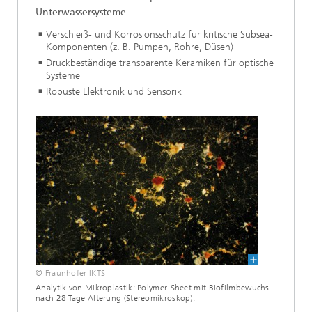
Unterwassersysteme
Verschleiß- und Korrosionsschutz für kritische Subsea-
Komponenten (z. B. Pumpen, Rohre, Düsen)
Druckbeständige transparente Keramiken für optische
Systeme
Robuste Elektronik und Sensorik
© Fraunhofer IKTS
Analytik von Mikroplastik: Polymer-Sheet mit Biofilmbewuchs
nach 28 Tage Alterung (Stereomikroskop).