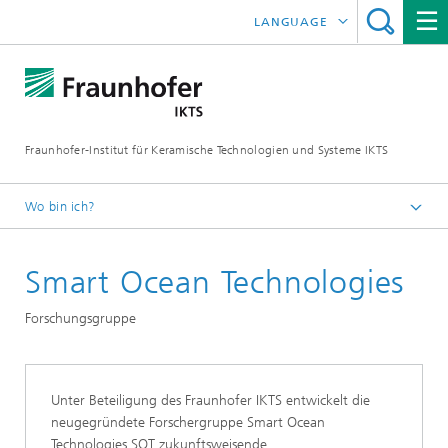
LANGUAGE
ENGLISH
中文
Fraunhofer-Institut für Keramische Technologien und Systeme IKTS
ČESKÝ
한국어
Wo bin ich?
Deutsch
Smart Ocean Technologies
Abteilungen
Elektronik / Mikrosystem- und Biomedizintechnik
Forschungsgruppe
Zustandsüberwachung und Prüfdienstleistungen
Unter Beteiligung des Fraunhofer IKTS entwickelt die
neugegründete Forschergruppe Smart Ocean
Technologies SOT zukunftsweisende