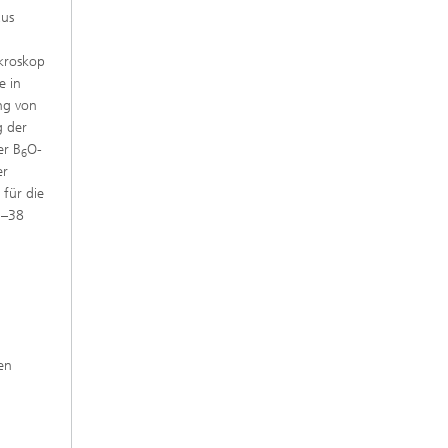
aus
ikroskop
e in
ng von
g der
er B
O-
6
er
 für die
3–38
en