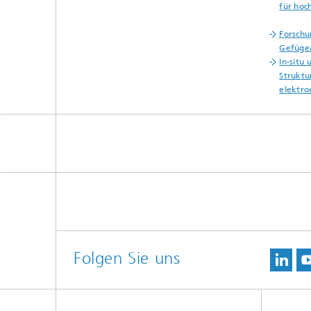
für hoc
Forschu
Gefügea
In-situ
Struktu
elektr
Folgen Sie uns