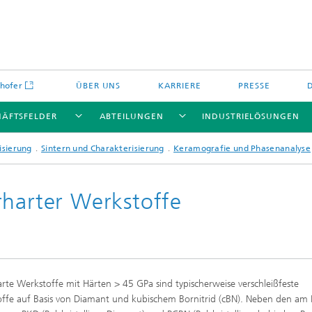
hofer
ÜBER UNS
KARRIERE
PRESSE
HÄFTSFELDER
ABTEILUNGEN
INDUSTRIELÖSUNGEN
isierung
Sintern und Charakterisierung
Keramografie und Phasenanalyse
rharter Werkstoffe
Energiespeicher und
Nichtoxidkeramik
chemie
offe und Komponenten
Oxidkeramik
rte Werkstoffe mit Härten > 45 GPa sind typischerweise verschleißfeste
äre Energiespeicher
Verfahren und Bauteile
ffe auf Basis von Diamant und kubischem Bornitrid (cBN). Neben den am