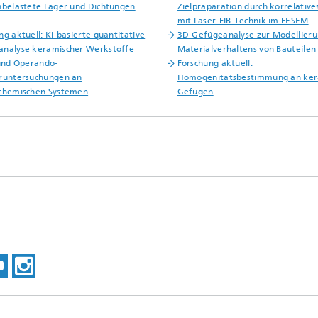
hbelastete Lager und Dichtungen
Zielpräparation durch korrelative
mit Laser-FIB-Technik im FESEM
ng aktuell: KI-basierte quantitative
3D-Gefügeanalyse zur Modellieru
nalyse keramischer Werkstoffe
Materialverhaltens von Bauteilen
 und Operando-
Forschung aktuell:
runtersuchungen an
Homogenitätsbestimmung an ker
ochemischen Systemen
Gefügen