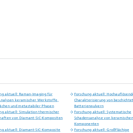
ng aktuell: Raman-Imaging für
Forschung aktuell: Hochauflösend
Analysen keramischer Werkstoffe,
Charakterisierung von beschichte
ächen und metastabiler Phasen
Batterienpulvern
ng aktuell: Simulation thermischer
Forschung aktuell: Systematische
haften von Diamant-SiC-Kompositen
Schadensanalyse von keramische
Komponenten
ng aktuell: Diamant-SiC-Komposite
Forschung aktuell: Großflächige