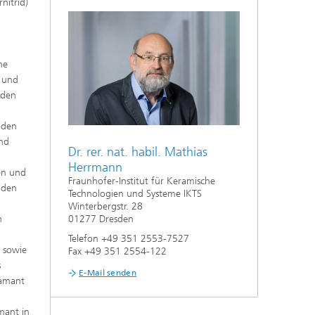
nitrid)
Nanoporöse Membranen
Technologieökonomik und
Nachhaltigkeitsanalyse
ne
e und
 den
oden
und
Dr. rer. nat. habil. Mathias
Herrmann
en und
Fraunhofer-Institut für Keramische
lden
Technologien und Systeme IKTS
Winterbergstr. 28
n
01277 Dresden
Telefon +49 351 2553-7527
g sowie
Fax +49 351 2554-122
s
E-Mail senden
iamant
mant in