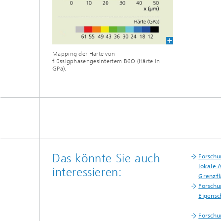
Mapping der Härte von
flüssigphasengesintertem B6O (Härte in
GPa).
Das könnte Sie auch
Forschu
lokale 
interessieren:
Grenzfl
Forschu
Eigensc
Forschu