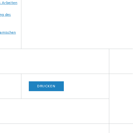
s Arbeiten
ng des
amischen
DRUCKEN