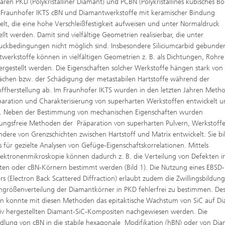
aren PKD (Polykristalliner Diamant) und PCBN (Polykristallines kubisches Bor
 Fraunhofer IKTS cBN und Diamantwerkstoffe mit keramischer Bindung
elt, die eine hohe Verschleißfestigkeit aufweisen und unter Normaldruck
ellt werden. Damit sind vielfältige Geometrien realisierbar, die unter
ckbedingungen nicht möglich sind. Insbesondere Siliciumcarbid gebunde
werkstoffe können in vielfältigen Geometrien z. B. als Dichtungen, Rohr
ergestellt werden. Die Eigenschaften solcher Werkstoffe hängen stark von
ächen bzw. der Schädigung der metastabilen Hartstoffe während der
ffherstellung ab. Im Fraunhofer IKTS wurden in den letzten Jahren Meth
paration und Charakterisierung von superharten Werkstoffen entwickelt 
t. Neben der Bestimmung von mechanischen Eigenschaften wurden
ungsfreie Methoden der Präparation von superharten Pulvern, Werkstoff
ndere von Grenzschichten zwischen Hartstoff und Matrix entwickelt. Sie bi
is für gezielte Analysen von Gefüge-Eigenschaftskorrelationen. Mittels
lektronenmikroskopie können dadurch z. B. die Verteilung von Defekten i
en oder cBN-Körnern bestimmt werden (Bild 1). Die Nutzung eines EBSD-
rs (Electron Back Scattered Diffraction) erlaubt zudem die Zwillingsbildun
ngrößenverteilung der Diamantkörner in PKD fehlerfrei zu bestimmen. De
n konnte mit diesen Methoden das epitaktische Wachstum von SiC auf D
tiv hergestellten Diamant-SiC-Kompositen nachgewiesen werden. Die
ung von cBN in die stabile hexagonale Modifikation (hBN) oder von Dia