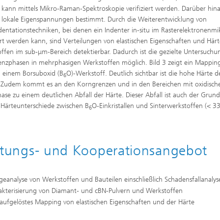
 kann mittels Mikro-Raman-Spektroskopie verifiziert werden. Darüber hin
lokale Eigenspannungen bestimmt. Durch die Weiterentwicklung von
entationstechniken, bei denen ein Indenter in-situ im Rasterelektronenm
ert werden kann, sind Verteilungen von elastischen Eigenschaften und Härt
ffen im sub-μm-Bereich detektierbar. Dadurch ist die gezielte Untersuchu
nzphasen in mehrphasigen Werkstoffen möglich. Bild 3 zeigt ein Mappin
n einem Borsuboxid (B
O)-Werkstoff. Deutlich sichtbar ist die hohe Härte d
6
 Zudem kommt es an den Korngrenzen und in den Bereichen mit oxidisch
ase zu einem deutlichen Abfall der Härte. Dieser Abfall ist auch der Grund
Härteunterschiede zwischen B
O-Einkristallen und Sinterwerkstoffen (< 3
6
stungs- und Kooperationsangebot
eanalyse von Werkstoffen und Bauteilen einschließlich Schadensfallanalys
akterisierung von Diamant- und cBN-Pulvern und Werkstoffen
aufgelöstes Mapping von elastischen Eigenschaften und der Härte