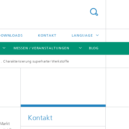
DOWNLOADS
KONTAKT
LANGUAGE
MESSEN / VERANSTALTUNGEN
BLOG
ENGLISH
Charakterisierung superharter Werkstoffe
中文
[X]
[X]
[X]
[X]
ČESKÝ
한국어
Kreislauftechnologien und Wasser
Energie- und Verfahrenstechnik
Kontakt
Hochtemperaturseparation und
 Markt
Katalyse