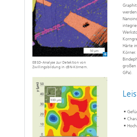
Graphit
werden 
Nanoind
integri
Werksto
Korngre
Härte i
Körner.
Bindeph
EBSD-Analyse zur Detektion von
großen 
Zwillingsbildung in cBN-Körnern.
GPa).
Lei
Gefüg
Char
Hoch