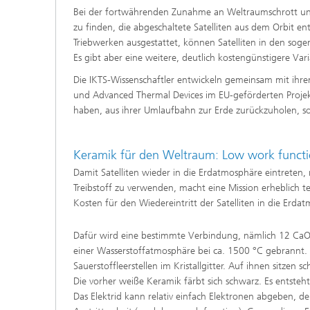
Bei der fortwährenden Zunahme an Weltraumschrott u
zu finden, die abgeschaltete Satelliten aus dem Orbit en
Triebwerken ausgestattet, können Satelliten in den sog
Es gibt aber eine weitere, deutlich kostengünstigere Vari
Die IKTS-Wissenschaftler entwickeln gemeinsam mit ihren 
und Advanced Thermal Devices im EU-geförderten Proje
haben, aus ihrer Umlaufbahn zur Erde zurückzuholen, sod
Keramik für den Weltraum: Low work functi
Damit Satelliten wieder in die Erdatmosphäre eintreten
Treibstoff zu verwenden, macht eine Mission erheblich 
Kosten für den Wiedereintritt der Satelliten in die Erda
Dafür wird eine bestimmte Verbindung, nämlich 12 CaO
einer Wasserstoffatmosphäre bei ca. 1500 °C gebrannt. 
Sauerstoffleerstellen im Kristallgitter. Auf ihnen sitze
Die vorher weiße Keramik färbt sich schwarz. Es entsteh
Das Elektrid kann relativ einfach Elektronen abgeben, de