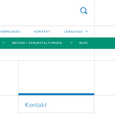
DOWNLOADS
KONTAKT
LANGUAGE
MESSEN / VERANSTALTUNGEN
BLOG
ENGLISH
中文
[X]
[X]
[X]
[X]
ČESKÝ
한국어
Kreislauftechnologien und Wasser
Energie- und Verfahrenstechnik
Kontakt
Hochtemperaturseparation und
Katalyse