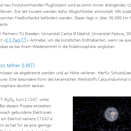
nd neu hinzukommenden Flugkörpern wird es somit immer drängender, L
tfernen. Erst seit kurzem werden dafür Möglichkeiten entwickelt. Mit zusät
enannten Friedhofsorbit befördert werden. Dieser liegt in über 36.000 km 
ante.
Partnern TU Dresden, Universität Carlos III Madrid, Universität Padova, S
kt »
E.T. Pack
« Antriebe, um die künstlichen Erdtrabanten, wenn sie au
ass sie bei ihrem Wiedereintritt in die Erdatmosphäre verglühen.
on tether (LWT)
, müssen sie abgebremst werden und an Höhe verlieren. Hierfür Schubdüs
teurer. Eine besondere Form des keramischen Werkstoffs Calciumaluminat 
tmosphäre deutlich senken.
7 Al
O
, kurz C12A7, unter
2
3
Bei diesem Prozess entstehen
n schwach gebundene Elektronen.
-
t ein Elektrid namens C12A7:e
.
nn es hat für sie eine geringe