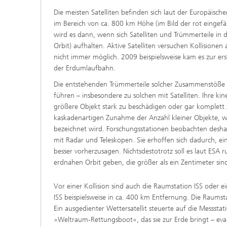
Die meisten Satelliten befinden sich laut der Europäisc
im Bereich von ca. 800 km Höhe (im Bild der rot eingefä
wird es dann, wenn sich Satelliten und Trümmerteile in
Orbit) aufhalten. Aktive Satelliten versuchen Kollisionen 
nicht immer möglich. 2009 beispielsweise kam es zur erst
der Erdumlaufbahn.
Die entstehenden Trümmerteile solcher Zusammenstöße 
führen – insbesondere zu solchen mit Satelliten. Ihre ki
größere Objekt stark zu beschädigen oder gar komplett 
kaskadenartigen Zunahme der Anzahl kleiner Objekte, w
bezeichnet wird. Forschungsstationen beobachten desha
mit Radar und Teleskopen. Sie erhoffen sich dadurch, e
besser vorherzusagen. Nichtsdestotrotz soll es laut ESA 
erdnahen Orbit geben, die größer als ein Zentimeter sin
Vor einer Kollision sind auch die Raumstation ISS oder ei
ISS beispielsweise in ca. 400 km Entfernung. Die Raums
Ein ausgedienter Wettersatellit steuerte auf die Messstat
»Weltraum-Rettungsboot«, das sie zur Erde bringt – eva