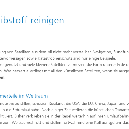
bstoff reinigen
ng von Satelliten aus dem All nicht mehr vorstellbar. Navigation, Rundfu
vorhersagen sowie Katastrophenschutz sind nur einige Beispiele.
 genutzt und viele kleinere Satelliten vermessen die Form unserer Erde o
Was passiert allerdings mit all den künstlichen Satelliten, wenn sie ausg
gen.
merteile im Weltraum
ndustrie zu stillen, schossen Russland, die USA, die EU, China, Japan und 
n in die Erdumlaufbahn. Nach einiger Zeit verlieren die künstlichen Trabant
iviert. Bisher verblieben sie in der Regel weiterhin auf ihren Umlaufbahn
sie zum Weltraumschrott und stellen fortwährend eine Kollisionsgefahr dar.