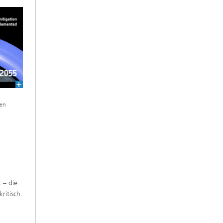
den
 – die
ritisch.