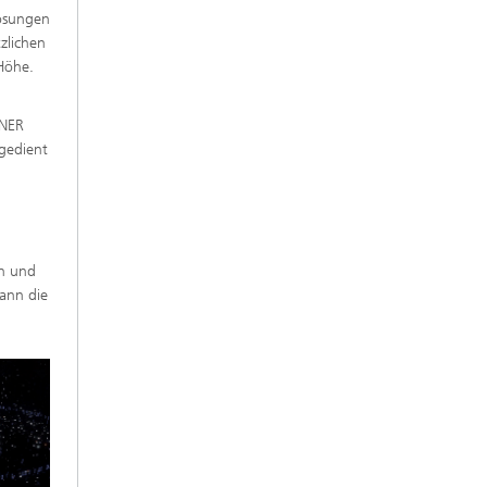
ösungen
zlichen
Höhe.
ENER
sgedient
en und
kann die