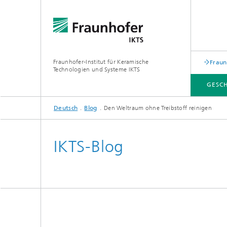
Fraunhofer-Institut für Keramische
Fraun
Technologien und Systeme IKTS
GESC
Deutsch
Blog
Den Weltraum ohne Treibstoff reinigen
GESCHÄFTSFELDER
ABTEILUNGEN
INDUSTRIELÖSUNGEN
MESSEN / VERANSTALTUNGEN
IKTS-Blog
Mobile 
Bio- und Nanotechnologie
Elektro
Elektronikprüfung und Optische
Werkst
Verfahren
Digitalgestützte Systeme und
Services
abonocare®-Jahreskonferenz – Wir
holen das Beste aus organischen
Hybride Mikrosysteme
Station
Reststoffen
Korrelative Mikroskopie und