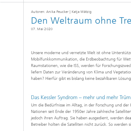
Materialdaten
Intelligente Materialien und Systeme
Autoren: Anika Peucker | Katja Wätzig
Sintern und Charakterisierung
Den Weltraum ohne Trei
Mikroelektronik-Materialien und
Security Innovation Day
Nanoanalytik
07. Mai 2020
Prüf- und Analysesysteme
Zustandsüberwachung und
Unsere moderne und vernetzte Welt ist ohne Unterstützu
Prüfdienstleistungen
Mobilfunkkommunikation, die Erdbeobachtung für Wetter
Raumstationen, wie die ISS, werden für Forschungszwecke
liefern Daten zur Veränderung von Klima und Vegetation. 
haben? Hierfür gibt es bislang keine bezahlbaren Lösun
Das Kessler Syndrom – mehr und mehr Trüm
Um die Bedürfnisse im Alltag, in der Forschung und der I
Nationen seit Ende der 1950er Jahre zahlreiche Satellite
jedoch ihren Auftrag. Sie haben ausgedient, werden deakt
Betreiber holten die Satelliten nicht zurück. So werden 