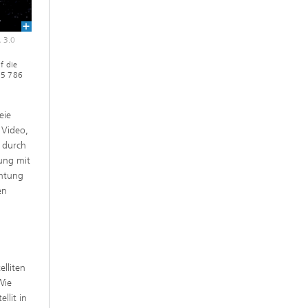
 3.0
f die
35 786
eie
 Video,
e durch
dung mit
chtung
en
elliten
Wie
llit in