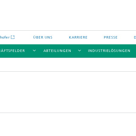
hofer
ÜBER UNS
KARRIERE
PRESSE
HÄFTSFELDER
ABTEILUNGEN
INDUSTRIELÖSUNGEN
Energiespeicher und
Nichtoxidkeramik
chemie
offe und Komponenten
Oxidkeramik
äre Energiespeicher
Verfahren und Bauteile