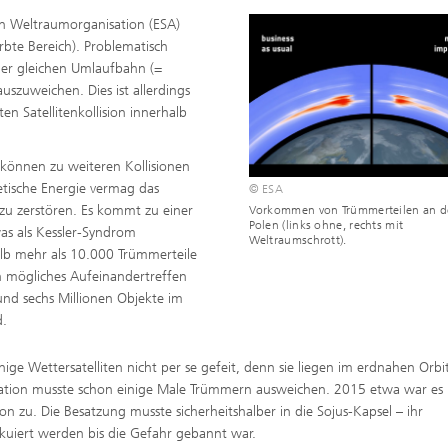
hen Weltraumorganisation (ESA)
rbte Bereich). Problematisch
 der gleichen Umlaufbahn (=
auszuweichen. Dies ist allerdings
en Satellitenkollision innerhalb
können zu weiteren Kollisionen
netische Energie vermag das
© ESA
zu zerstören. Es kommt zu einer
Vorkommen von Trümmerteilen an 
Polen (links ohne, rechts mit
as als Kessler-Syndrom
Weltraumschrott).
lb mehr als 10.000 Trümmerteile
in mögliches Aufeinandertreffen
rund sechs Millionen Objekte im
d.
nige Wettersatelliten nicht per se gefeit, denn sie liegen im erdnahen Orbit
tation musste schon einige Male Trümmern ausweichen. 2015 etwa war es k
ion zu. Die Besatzung musste sicherheitshalber in die Sojus-Kapsel – ihr
kuiert werden bis die Gefahr gebannt war.