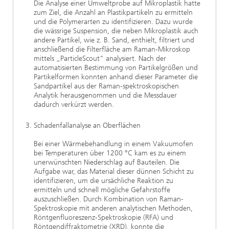
Die Analyse einer Umweltprobe auf Mikroplastik hatte
zum Ziel, die Anzahl an Plastikpartikeln zu ermitteln
und die Polymerarten zu identifizieren. Dazu wurde
die wässrige Suspension, die neben Mikroplastik auch
andere Partikel, wie z. B. Sand, enthielt, filtriert und
anschließend die Filterfläche am Raman-Mikroskop
mittels „ParticleScout“ analysiert. Nach der
automatisierten Bestimmung von Partikelgrößen und
Partikelformen konnten anhand dieser Parameter die
Sandpartikel aus der Raman-spektroskopischen
Analytik herausgenommen und die Messdauer
dadurch verkürzt werden.
Schadenfallanalyse an Oberflächen
Bei einer Wärmebehandlung in einem Vakuumofen
bei Temperaturen über 1200 °C kam es zu einem
unerwünschten Niederschlag auf Bauteilen. Die
Aufgabe war, das Material dieser dünnen Schicht zu
identifizieren, um die ursächliche Reaktion zu
ermitteln und schnell mögliche Gefahrstoffe
auszuschließen. Durch Kombination von Raman-
Spektroskopie mit anderen analytischen Methoden,
Röntgenfluoreszenz-Spektroskopie (RFA) und
Röntgendiffraktometrie (XRD), konnte die