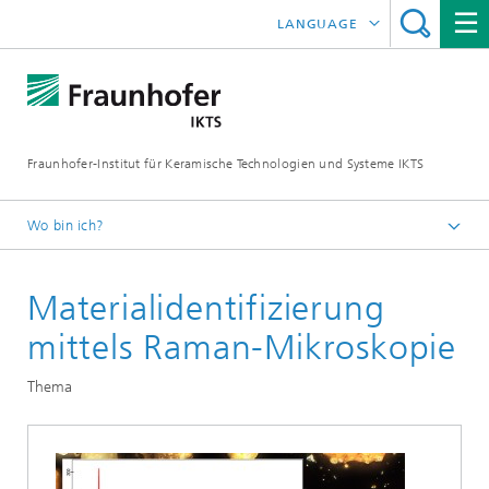
LANGUAGE
ENGLISH
中文
Fraunhofer-Institut für Keramische Technologien und Systeme IKTS
ČESKÝ
한국어
Wo bin ich?
Deutsch
Materialidentifizierung
Abteilungen
Umwelt- und Verfahrenstechnik
mittels Raman-Mikroskopie
Kreislauftechnologien und Wasser
Thema