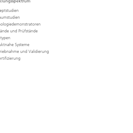
klungsspektrum
eptstudien
aumstudien
nologiedemonstratoren
stände und Prüfstände
otypen
uktnahe Systeme
triebnahme und Validierung
rtifizierung