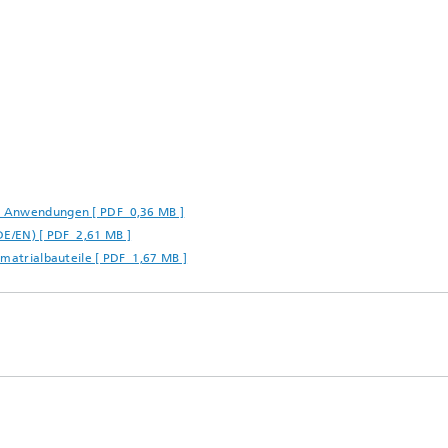
e Anwendungen [ PDF 0,36 MB ]
DE/EN) [ PDF 2,61 MB ]
imatrialbauteile [ PDF 1,67 MB ]