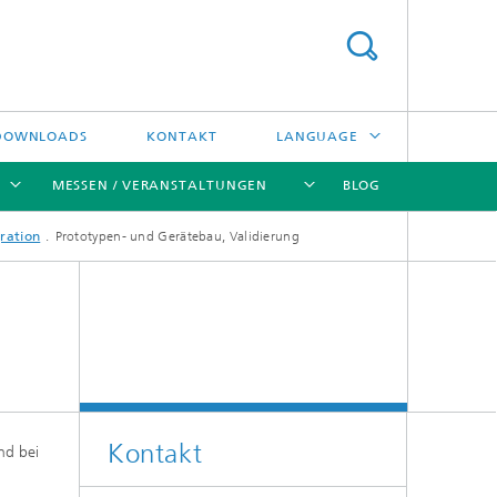
DOWNLOADS
KONTAKT
LANGUAGE
MESSEN / VERANSTALTUNGEN
BLOG
ENGLISH
ration
Prototypen- und Gerätebau, Validierung
中文
[X]
[X]
[X]
[X]
ČESKÝ
한국어
Kreislauftechnologien und Wasser
Energie- und Verfahrenstechnik
Kontakt
nd bei
Hochtemperaturseparation und
Katalyse