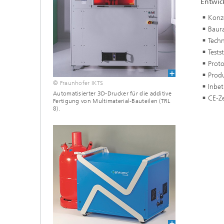
Entwic
Konz
Baur
Tech
Test
Prot
Prod
© Fraunhofer IKTS
Inbe
Automatisierter 3D-Drucker für die additive
CE-Ze
Fertigung von Multimaterial-Bauteilen (TRL
8).