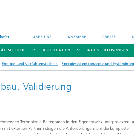
hofer
ÜBER UNS
KARRIERE
PRESSE
HÄFTSFELDER
ABTEILUNGEN
INDUSTRIELÖSUNGEN
Energie- und Verfahrenstechnik
Energiesystemkonzepte und Systeminteg
bau, Validierung
Energiespeicher und
Nichtoxidkeramik
chemie
offe und Komponenten
Oxidkeramik
ehmenden Technologie-Reifegraden in den Eigenentwicklungsprojekten u
äre Energiespeicher
Verfahren und Bauteile
en mit externen Partnern steigen die Anforderungen, um die komplette