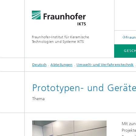
Fraunhofer-Institut für Keramische
Fraun
Technologien und Systeme IKTS
GESC
Deutsch
Abteilungen
Umwelt- und Verfahrenstechnik
GESCHÄFTSFELDER
ABTEILUNGEN
INDUSTRIELÖSUNGEN
MESSEN / VERANSTALTUNGEN
Prototypen- und Geräte
Mobile 
Bio- und Nanotechnologie
Thema
Elektro
Elektronikprüfung und Optische
Werkst
Verfahren
Digitalgestützte Systeme und
Services
abonocare®-Jahreskonferenz – Wir
Mit zun
holen das Beste aus organischen
Hybride Mikrosysteme
Station
Projekt
Reststoffen
Korrelative Mikroskopie und