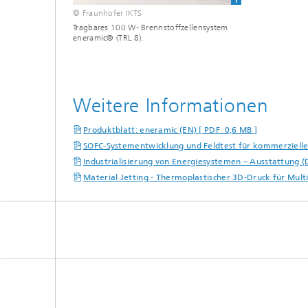
© Fraunhofer IKTS
Tragbares 100 W- Brennstoffzellensystem
eneramic® (TRL 8).
Weitere Informationen
Produktblatt: eneramic (EN) [ PDF 0,6 MB ]
SOFC-Systementwicklung und Feldtest für kommerziell
Industrialisierung von Energiesystemen – Ausstattung (
Material Jetting - Thermoplastischer 3D-Druck für Mult