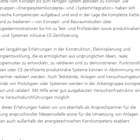
kette vom Konzept bis zum fertigen System abbilden zu können. Die
gruppen »Energiesystemkonzepte« und »Systemintegration« haben sich
eiche Kompetenzen aufgebaut und sind in der Lage die komplette Kette
and zu bedienen – von Konzept- und Bauraumstudien über
ogiedemonstratoren bis hin zu Test- und Prüfständen sowie produktnahe
 und Systemen inklusive CE-Zertifizierung.
en langjährige Erfahrungen in der Konstruktion, Elektroplanung und
ngsentwicklung, die es ermöglichen aus ursprünglichen Ideen, reale
ogiemuster zu entwickeln, zu validieren und zu demonstrieren. Funktionsf
pen oder CE-zertifizierte produktnahe Systeme können in Abstimmung m
partner realisiert werden. Auch Teststände, Anlagen und Versuchsumgeb
rieb von Prototypen oder Systemen werden in der Arbeitsgruppe konzipie
ut und validiert. Mit Hilfe einer gut ausgebauten Versuchsinfrastruktur sin
che Versuchsdurchführungen möglich.
dieser Erfahrungen haben wir uns ebenfalls als Ansprechpartner für die
erung anspruchsvoller Messemodelle sowie für die Umsetzung von Anlagen
en auch außerhalb der energietechnischen Kernkompetenz etabliert.